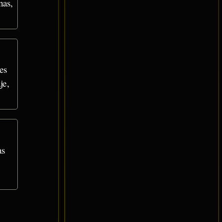
nas,
es
je,
as