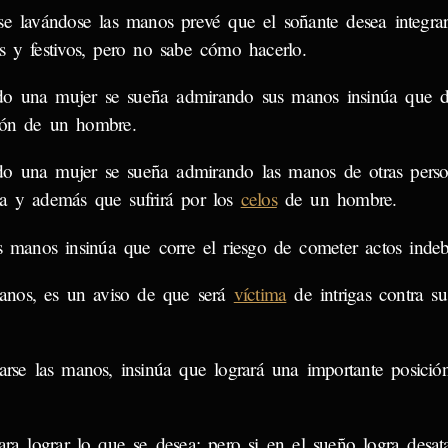
se lavándose las manos prevé que el soñante desea integra
es y festivos, pero no sabe cómo hacerlo.
o una mujer se sueña admirando sus manos insinúa que de
ión de un hombre.
o una mujer se sueña admirando las manos de otras perso
ia y además que sufrirá por los
celos
de un hombre.
anos insinúa que corre el riesgo de cometer actos indebid
anos, es un aviso de que será
víctima
de intrigas contra s
rse las manos, insinúa que logrará una importante posició
ra lograr lo que se desea; pero si en el sueño logra desata