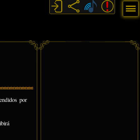
Menú
endidos por
birá