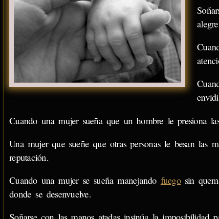
Soñar
alegr
Cuand
atenc
Cuand
envid
Cuando una mujer sueña que un hombre le presiona las m
Una mujer que sueñe que otras personas le besan las m
reputación.
Cuando una mujer se sueña manejando
fuego
sin quema
donde se desenvuelve.
Soñarse con las manos atadas insinúa la imposibilidad pa