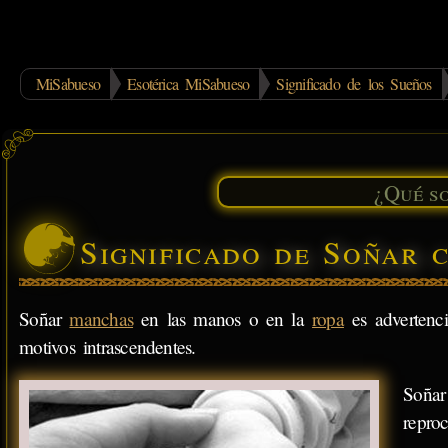
MiSabueso
Esotérica MiSabueso
Significado de los Sueños
Significado de Soñar
Soñar
manchas
en las manos o en la
ropa
es advertenc
motivos intrascendentes.
Soñar
repro