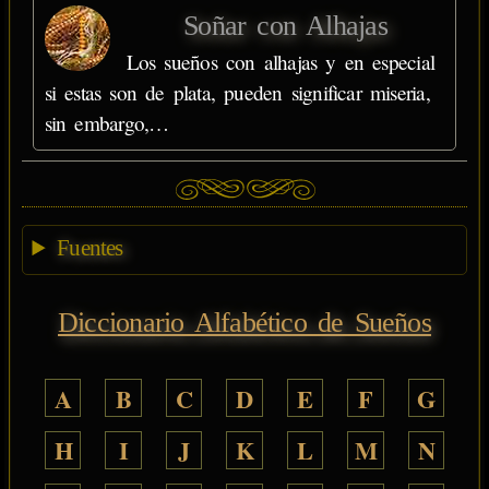
Soñar con Alhajas
Los sueños con alhajas y en especial
si estas son de plata, pueden significar miseria,
sin embargo,…
Fuentes
Diccionario Alfabético de Sueños
A
B
C
D
E
F
G
H
I
J
K
L
M
N