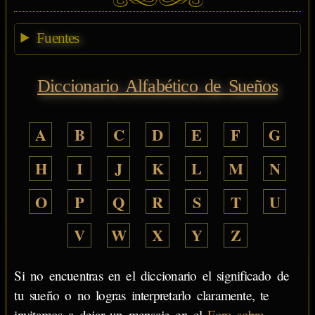
Fuentes
Diccionario Alfabético de Sueños
A
B
C
D
E
F
G
H
I
J
K
L
M
N
O
P
Q
R
S
T
U
V
W
X
Y
Z
Si no encuentras en el diccionario el significado de
tu sueño o no logras interpretarlo claramente, te
invitamos a dejar un mensaje en el
Foro sobre