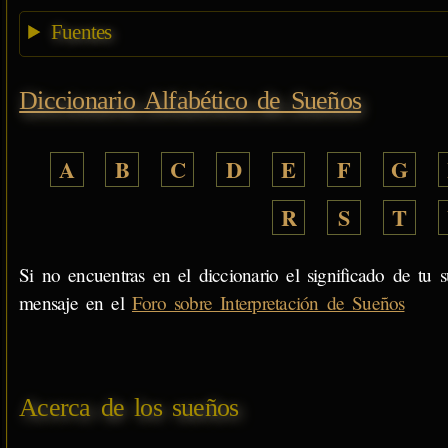
Fuentes
Diccionario Alfabético de Sueños
A
B
C
D
E
F
G
R
S
T
Si no encuentras en el diccionario el significado de tu s
mensaje en el
Foro sobre Interpretación de Sueños
Acerca de los sueños