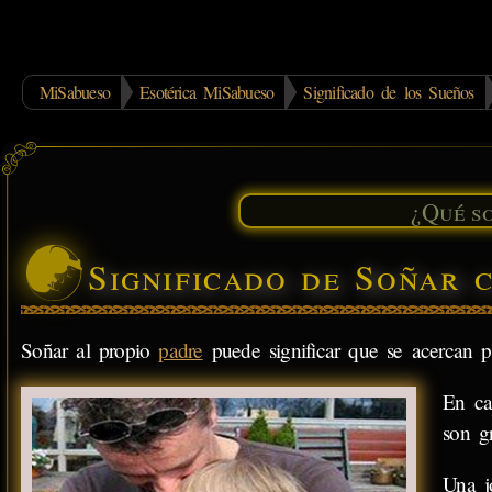
MiSabueso
Esotérica MiSabueso
Significado de los Sueños
Significado de Soñar 
Soñar al propio
padre
puede significar que se acercan p
En ca
son g
Una j