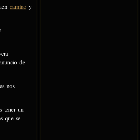
buen
camino
y
s
vera
 anuncio de
es nos
s tener un
es que se