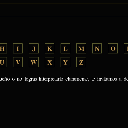
H
I
J
K
L
M
N
O
U
V
W
X
Y
Z
ueño o no logras interpretarlo claramente, te invitamos a d