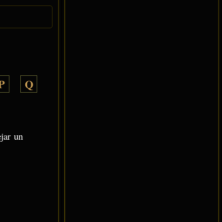
P
Q
ejar un