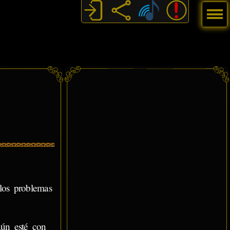
Menú
los problemas
ún esté con