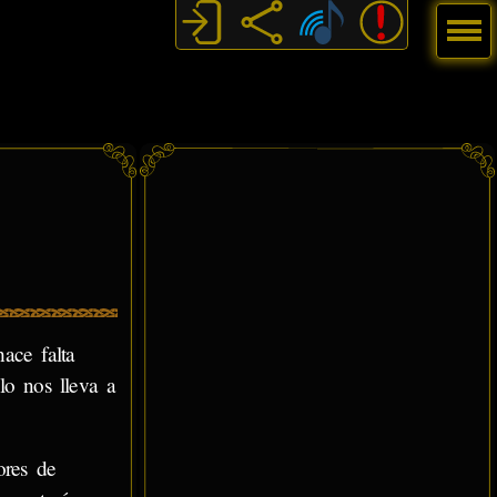
Menú
hace falta
lo nos lleva a
ores de