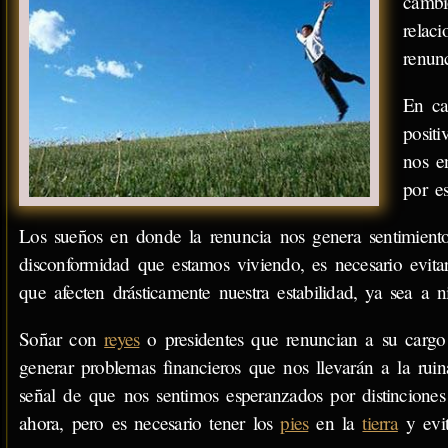
cambi
relac
renunc
En ca
posit
nos e
por e
Los sueños en donde la renuncia nos genera sentimientos
disconformidad que estamos viviendo, es necesario evit
que afecten drásticamente nuestra estabilidad, ya sea a
Soñar con
reyes
o presidentes que renuncian a su cargo
generar problemas financieros que nos llevarán a la rui
señal de que nos sentimos esperanzados por distincione
ahora, pero es necesario tener los
pies
en la
tierra
y evit