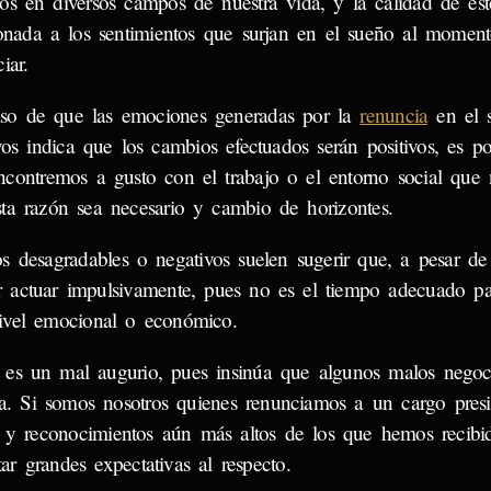
os en diversos campos de nuestra vida, y la calidad de est
ionada a los sentimientos que surjan en el sueño al momen
iar.
so de que las emociones generadas por la
renuncia
en el 
ivos indica que los cambios efectuados serán positivos, es p
ncontremos a gusto con el trabajo o el entorno social que
sta razón sea necesario y cambio de horizontes.
 desagradables o negativos suelen sugerir que, a pesar de
ar actuar impulsivamente, pues no es el tiempo adecuado p
 nivel emocional o económico.
 es un mal augurio, pues insinúa que algunos malos negoc
na. Si somos nosotros quienes renunciamos a un cargo presi
s y reconocimientos aún más altos de los que hemos recibi
ar grandes expectativas al respecto.