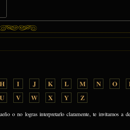
H
I
J
K
L
M
N
O
U
V
W
X
Y
Z
ueño o no logras interpretarlo claramente, te invitamos a d