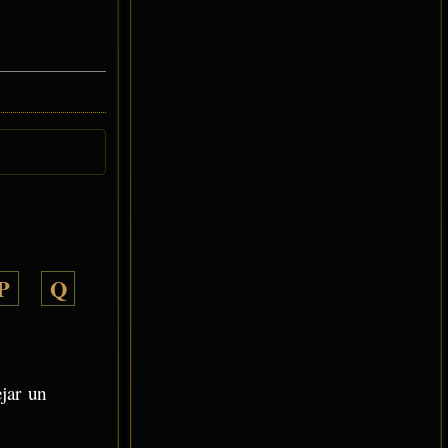
P
Q
ejar un