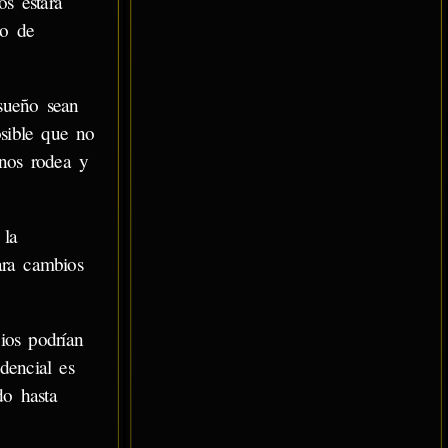
os estará
to de
sueño sean
osible que no
 nos rodea y
 la
ara cambios
ios podrían
dencial es
do hasta