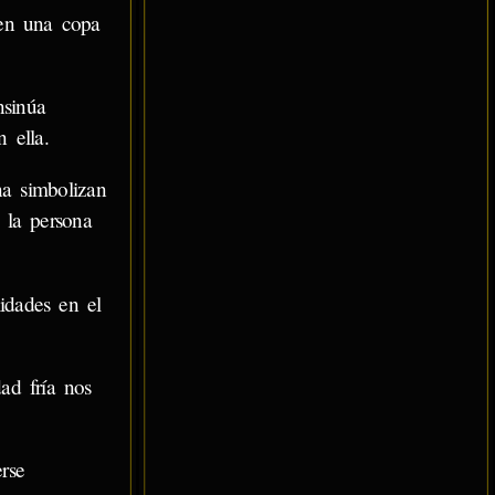
en una copa
nsinúa
 ella.
a simbolizan
 la persona
lidades en el
ad fría nos
rse