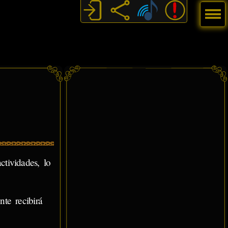
Menú
ctividades, lo
te recibirá