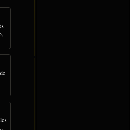
es
o,
ido
los
al…