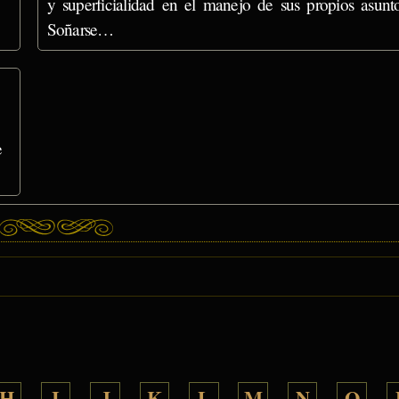
y superficialidad en el manejo de sus propios asunto
Soñarse…
e
H
I
J
K
L
M
N
O