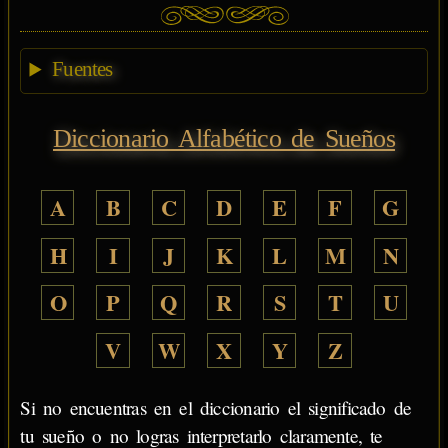
Fuentes
Diccionario Alfabético de Sueños
A
B
C
D
E
F
G
H
I
J
K
L
M
N
O
P
Q
R
S
T
U
V
W
X
Y
Z
Si no encuentras en el diccionario el significado de
tu sueño o no logras interpretarlo claramente, te