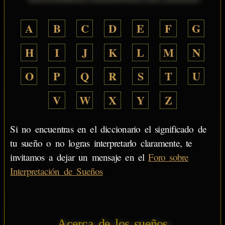
A
B
C
D
E
F
G
H
I
J
K
L
M
N
O
P
Q
R
S
T
U
V
W
X
Y
Z
Si no encuentras en el diccionario el significado de
tu sueño o no logras interpretarlo claramente, te
invitamos a dejar un mensaje en el
Foro sobre
Interpretación de Sueños
Acerca de los sueños