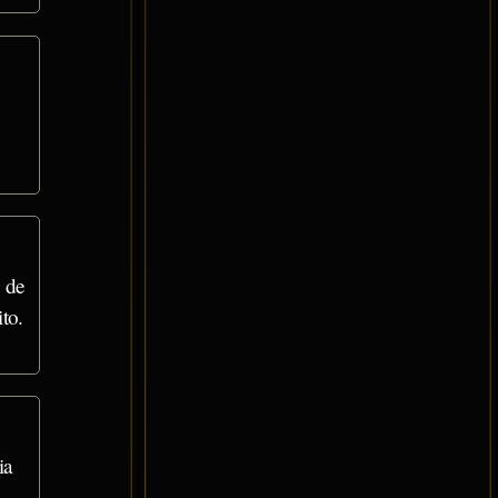
 de
to.
ia