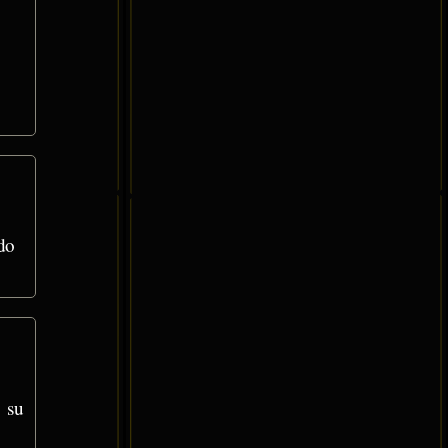
do
 su