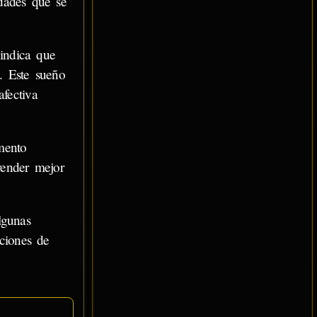
idades que se
indica que
. Este sueño
afectiva
ento
render mejor
lgunas
aciones de