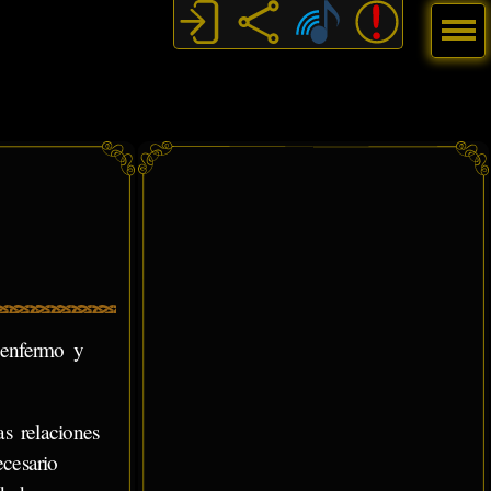
Menú
 enfermo y
s relaciones
cesario