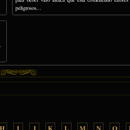
peligrosos…
y
H
I
J
K
L
M
N
O