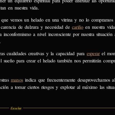
er un equilibrio espiritual para poder disfrutar las oportun
ntan en nuestra vida.
 que vemos un helado en una vitrina y no lo compramos 
e carencia de dulzura y necesidad de
cariño
en nuestra vida
úa inconformismo a nivel inconsciente por nuestra situación 
.
ras cualidades creativas y la capacidad para
esperar
el mom
el sueño para crear el helado también nos permitirán comp
estras
manos
indica que frecuentemente desaprovechamos a
ación a tomar ciertos riesgos y explotar al máximo las situ
Escuchar