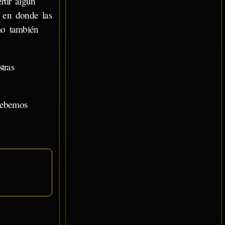
rtir algún
 en donde las
mo también
tras
debemos