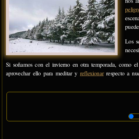
nos a
peligr
escen
puede
Los s
necesi
Si soñamos con el invierno en otra temporada, como e
aprovechar ello para meditar y
reflexionar
respecto a nue