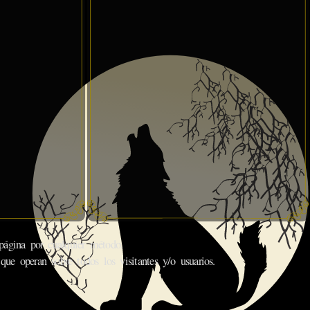
gina por cualquier método.
que operan sobre todos los visitantes y/o usuarios.