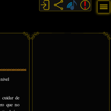
Menú
nivel
a cuidar de
ero que no