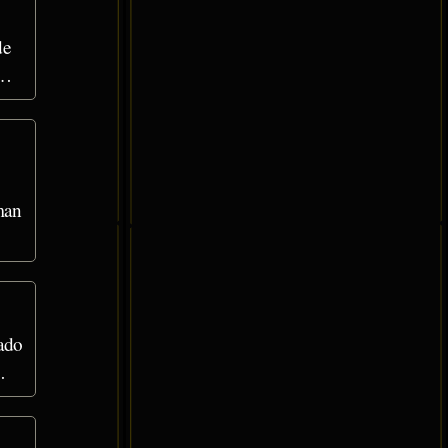
de
a…
man
nado
…