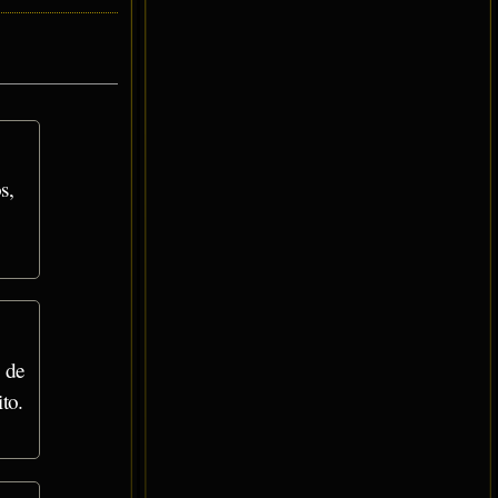
s,
 de
to.