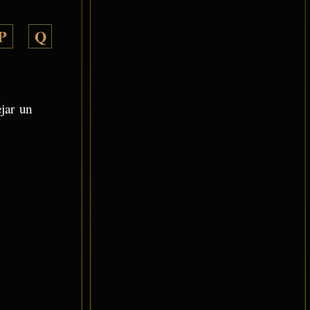
P
Q
ejar un