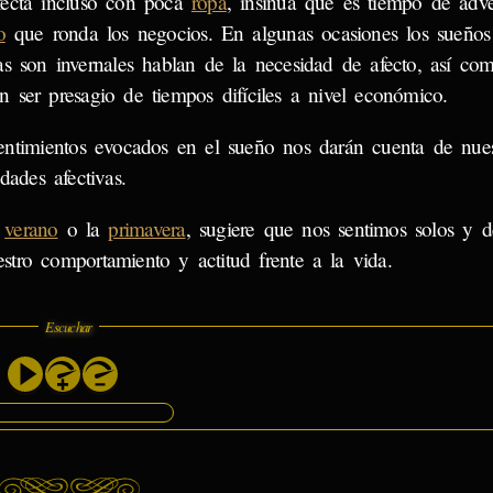
fecta incluso con poca
ropa
, insinúa que es tiempo de adve
o
que ronda los negocios. En algunas ocasiones los sueños
as son invernales hablan de la necesidad de afecto, así co
n ser presagio de tiempos difíciles a nivel económico.
entimientos evocados en el sueño nos darán cuenta de nues
dades afectivas.
l
verano
o la
primavera
, sugiere que nos sentimos solos y 
stro comportamiento y actitud frente a la vida.
Escuchar