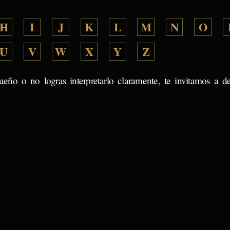
H
I
J
K
L
M
N
O
U
V
W
X
Y
Z
ueño o no logras interpretarlo claramente, te invitamos a d