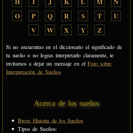
H
I
J
K
L
M
N
O
P
Q
R
S
T
U
V
W
X
Y
Z
Si no encuentras en el diccionario el significado de
tu sueño o no logras interpretarlo claramente, te
invitamos a dejar un mensaje en el
Foro sobre
Interpretación de Sueños
Acerca de los sueños
Breve Historia de los Sueños
Tipos de Sueños: