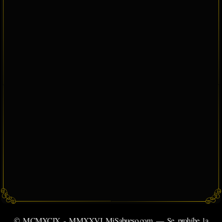
© MCMXCIX - MMXXVI MiSabueso.com — Se prohíbe la