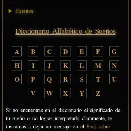
Fuentes
Diccionario Alfabético de Sueños
A
B
C
D
E
F
G
H
I
J
K
L
M
N
O
P
Q
R
S
T
U
V
W
X
Y
Z
Si no encuentras en el diccionario el significado de
tu sueño o no logras interpretarlo claramente, te
invitamos a dejar un mensaje en el
Foro sobre