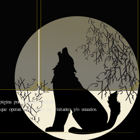
gina por cualquier método.
que operan sobre todos los visitantes y/o usuarios.