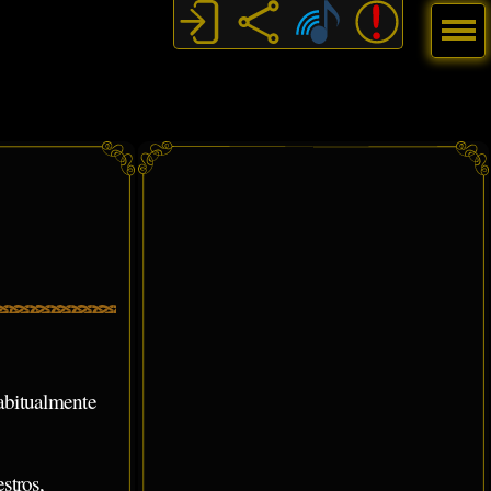
Menú
abitualmente
stros,