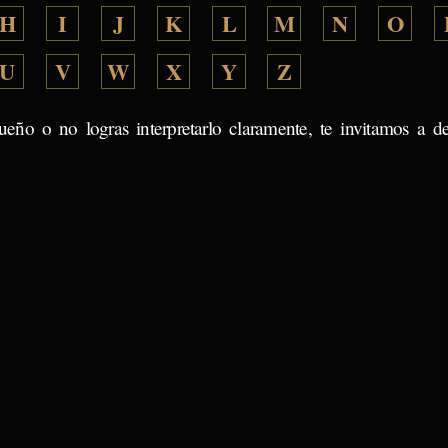
H
I
J
K
L
M
N
O
U
V
W
X
Y
Z
ueño o no logras interpretarlo claramente, te invitamos a d