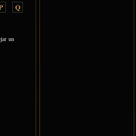
P
Q
ejar un