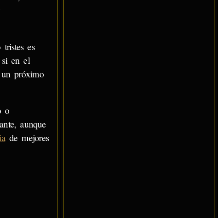
y
tristes es
 si en el
e un próximo
o o
ñante, aunque
ia
de mejores