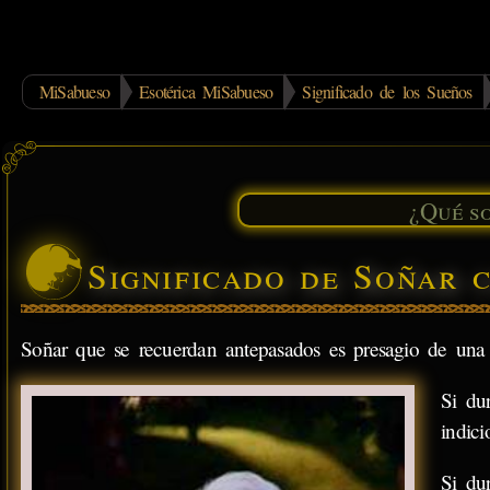
MiSabueso
Esotérica MiSabueso
Significado de los Sueños
Significado de Soñar 
Soñar que se recuerdan antepasados es presagio de una p
Si du
indic
Si du