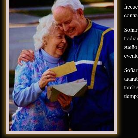
frecu
contra
Soñar
tradi
sueño
evento
Soñar
tatar
tambi
tiemp