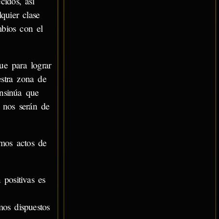
cidos, así
quier clase
bios con el
ue para lograr
estra zona de
nsinúa que
 nos serán de
amos actos de
positivas es
mos dispuestos