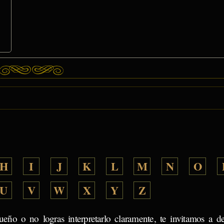
H
I
J
K
L
M
N
O
U
V
W
X
Y
Z
ueño o no logras interpretarlo claramente, te invitamos a d