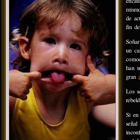
encau
mismo
de a
fin d
Soñar
un ca
comod
han s
gran
Los s
rebel
Si en
señal
incon