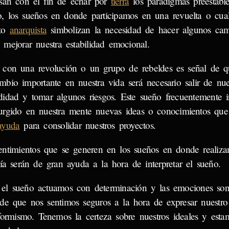
san con el fin de echar por
tierra
los paradigmas preestable
, los sueños en donde participamos en una revuelta o cual
cto
anarquista
simbolizan la necesidad de hacer algunos cam
e mejorar nuestra estabilidad emocional.
 con una revolución o un grupo de rebeldes es señal de q
mbio importante en nuestra vida será necesario salir de nu
idad y tomar algunos riesgos. Este sueño frecuentemente i
urgido en nuestra mente nuevas ideas o conocimientos que
ayuda
para consolidar nuestros proyectos.
entimientos que se generen en los sueños en donde realiz
día serán de gran ayuda a la hora de interpretar el sueño.
 el sueño actuamos con determinación y las emociones son 
 de que nos sentimos seguros a la hora de expresar nuestro
formismo. Tenemos la certeza sobre nuestros ideales y esta