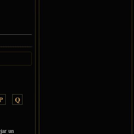
P
Q
ejar un