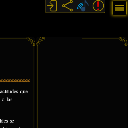
Menú
actitudes que
 o las
ldes se