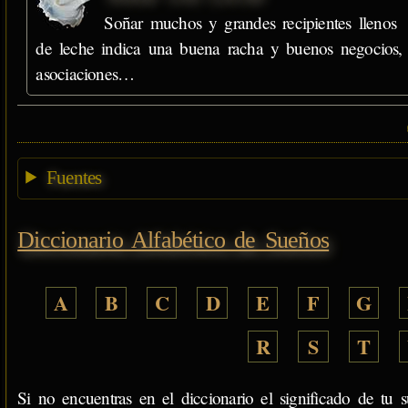
Soñar muchos y grandes recipientes llenos
de leche indica una buena racha y buenos negocios,
asociaciones…
Fuentes
Diccionario Alfabético de Sueños
A
B
C
D
E
F
G
R
S
T
Si no encuentras en el diccionario el significado de tu s