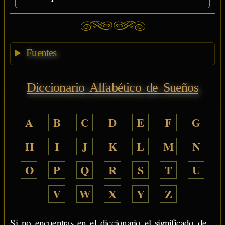
Fuentes
Diccionario Alfabético de Sueños
A
B
C
D
E
F
G
H
I
J
K
L
M
N
O
P
Q
R
S
T
U
V
W
X
Y
Z
Si no encuentras en el diccionario el significado de