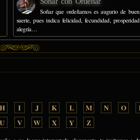
Soñar con Ordeñar
Soñar que ordeñamos es augurio de buen
suerte, pues indica felicidad, fecundidad, prosperida
alegría…
H
I
J
K
L
M
N
O
U
V
W
X
Y
Z