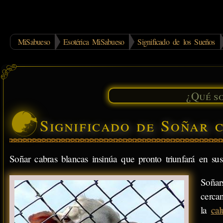
MiSabueso
Esotérica MiSabueso
Significado de los Sueños
Significado de Soñar 
Soñar cabras blancas insinúa que pronto triunfará en su
Soñar
cerca
la
ca