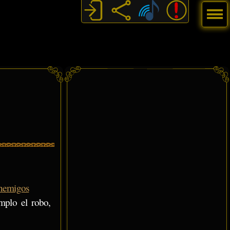
Menú
nemigos
mplo el robo,