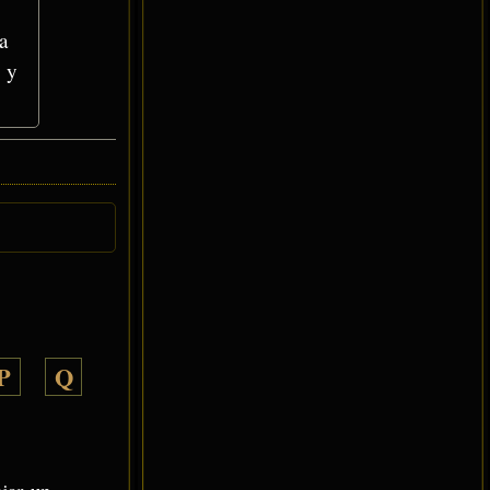
a
d y
P
Q