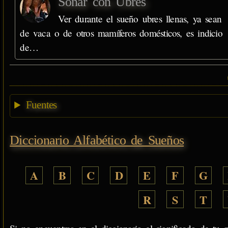
Soñar con Ubres
Ver durante el sueño ubres llenas, ya sean
de vaca o de otros mamíferos domésticos, es indicio
de…
Fuentes
Diccionario Alfabético de Sueños
A
B
C
D
E
F
G
R
S
T