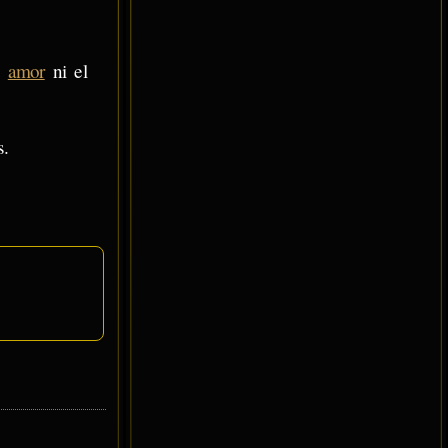
l
amor
ni el
s.