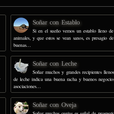
Soñar con Establo
Si en el sueño vemos un establo lleno de
animales, y que estos se vean sanos, es presagio de
buenas…
Soñar con Leche
Soñar muchos y grandes recipientes lleno
r
de leche indica una buena racha y buenos negocios
asociaciones…
Soñar con Oveja
Soñar muchas ovejas es señal de prosperi