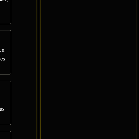
en
es
as