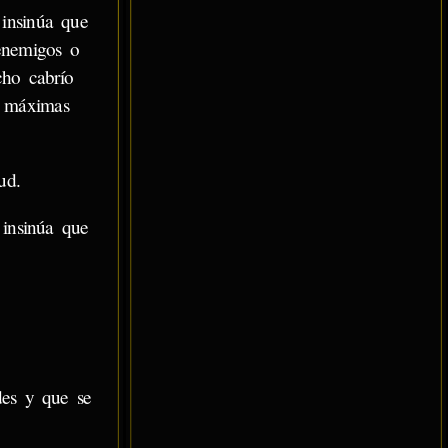
insinúa que
enemigos o
cho cabrío
r máximas
ud.
insinúa que
des y que se