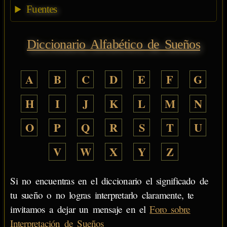
Fuentes
Diccionario Alfabético de Sueños
A
B
C
D
E
F
G
H
I
J
K
L
M
N
O
P
Q
R
S
T
U
V
W
X
Y
Z
Si no encuentras en el diccionario el significado de
tu sueño o no logras interpretarlo claramente, te
invitamos a dejar un mensaje en el
Foro sobre
Interpretación de Sueños