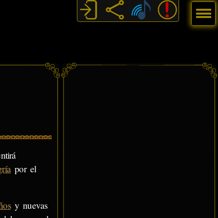
Menú
ntirá
gría
por el
ños
y nuevas