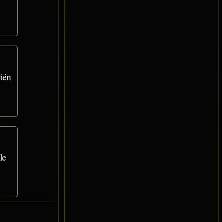
ién
le