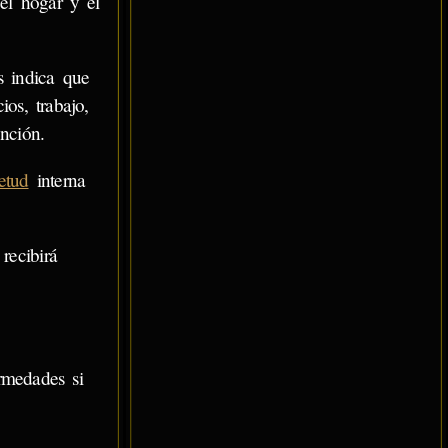
 el hogar y el
s indica que
os, trabajo,
nción.
etud
interna
recibirá
rmedades si