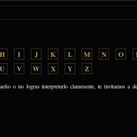
H
I
J
K
L
M
N
O
U
V
W
X
Y
Z
ueño o no logras interpretarlo claramente, te invitamos a d