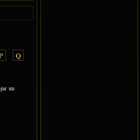
P
Q
ejar un