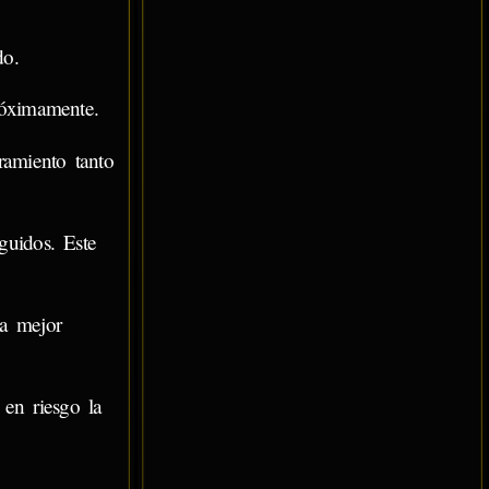
o.
róximamente.
ramiento tanto
guidos. Este
a mejor
 en riesgo la