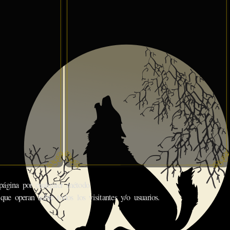
gina por cualquier método.
que operan sobre todos los visitantes y/o usuarios.