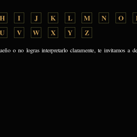
H
I
J
K
L
M
N
O
U
V
W
X
Y
Z
ueño o no logras interpretarlo claramente, te invitamos a d