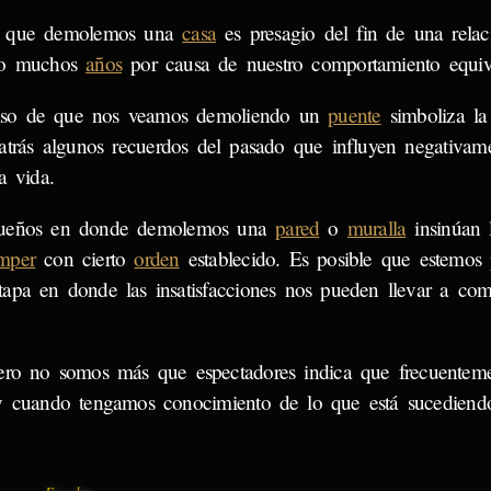
r que demolemos una
casa
es presagio del fin de una rela
do muchos
años
por causa de nuestro comportamiento equiv
so de que nos veamos demoliendo un
puente
simboliza la
 atrás algunos recuerdos del pasado que influyen negativam
a vida.
sueños en donde demolemos una
pared
o
muralla
insinúan 
mper
con cierto
orden
establecido. Es posible que estemos
tapa en donde las insatisfacciones nos pueden llevar a com
ero no somos más que espectadores indica que frecuentem
 y cuando tengamos conocimiento de lo que está sucediendo