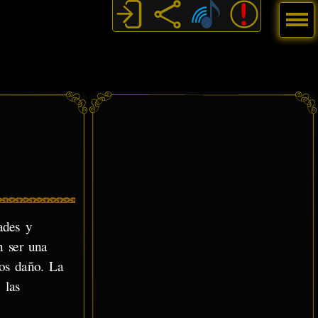
Menú
ades y
n ser una
nos daño. La
 las