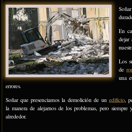
Soña
dura
En ca
dejar
nuestr
Los 
de
ro
una e
errores.
Soñar que presenciamos la demolición de un
edificio
, p
la manera de alejarnos de los problemas, pero siempre
alrededor.