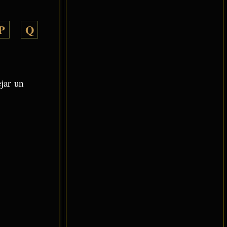
P
Q
ejar un