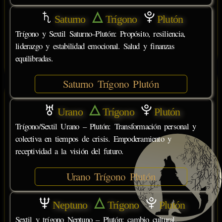
Saturno
Trígono
Plutón
Trígono y Sextil Saturno–Plutón: Propósito, resiliencia,
liderazgo y estabilidad emocional. Salud y finanzas
equilibradas.
Saturno Trígono Plutón
Urano
Trígono
Plutón
Trígono/Sextil Urano – Plutón: Transformación personal y
colectiva en tiempos de crisis. Empoderamiento y
receptividad a la visión del futuro.
Urano Trígono Plutón
Neptuno
Trígono
Plutón
Sextil y trígono Neptuno – Plutón: cambio cultural,