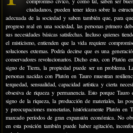
compromiso cívico, y como tal, saben ser bue
ciudadanos, pueden tener ideas sobre la estruct
adecuada de la sociedad y saben también que, para qu
progreso real en una sociedad, las personas primero deb
sus necesidades básicas satisfechas. Incluso quienes tien
el misticismo, entienden que la vida requiere compromi
soluciones externas. Podría decirse que es una generaci
conservadores revolucionarios. Dicho esto, con Plutón e
signo de Tierra, la propiedad puede ser un problema. L
personas nacidas con Plutón en Tauro muestran resilienc
terquedad, sensualidad, capacidad artística y cierta neces
obsesiva de riqueza y permanencia. Esto porque Tauro e
signo de la riqueza, la producción de materiales, las pos
y preocupaciones monetarias, históricamente Plutón en 
marcado períodos de gran expansión económica. No obs
en esta posición también puede haber agitación, inconf