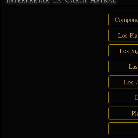
Componen
Los Pla
Los Sig
Las
Los A
L
Pl