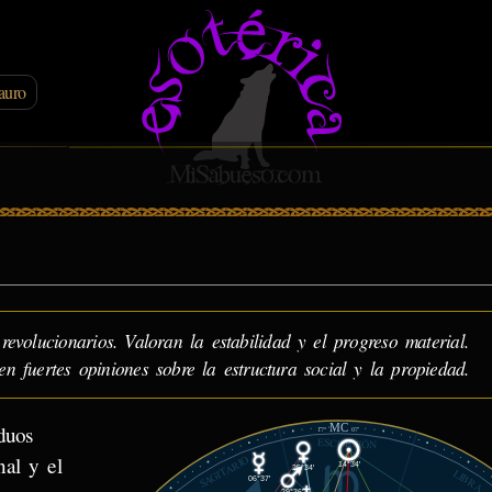
auro
volucionarios. Valoran la estabilidad y el progreso material.
en fuertes opiniones sobre la estructura social y la propiedad.
MC
duos
17°
07'
ESCORPIÓN
nal y el
SAGITARIO
14°34'
25°34'
LIBRA
06°37'
29°36'