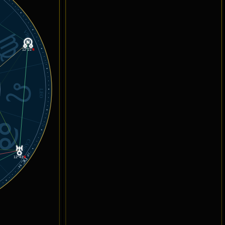
VIRGO
12°21'
℞
LEO
CÁNCER
10°
DC
12°43'
℞
24'