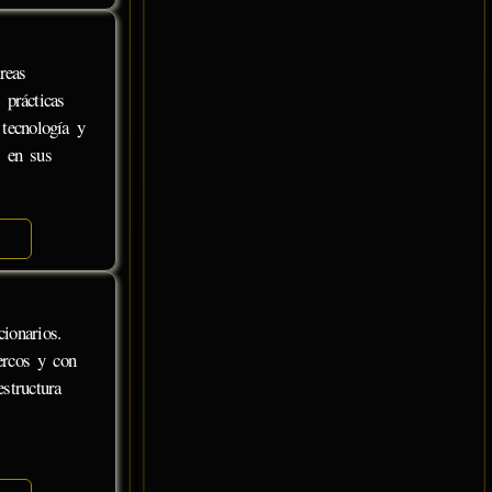
reas
 prácticas
 tecnología y
s en sus
ionarios.
tercos y con
structura