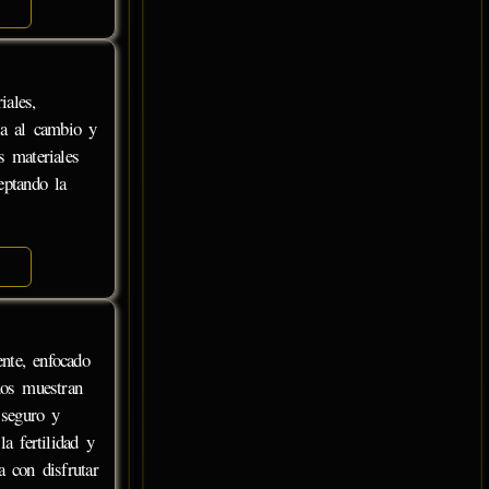
iales,
cia al cambio y
s materiales
eptando la
nte, enfocado
uos muestran
 seguro y
a fertilidad y
a con disfrutar