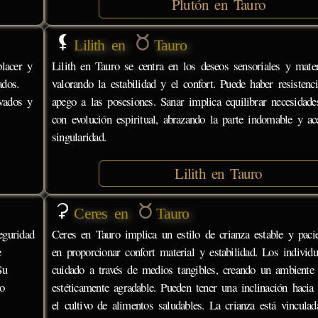
Plutón en Tauro
Lilith en
Tauro
placer y
Lilith en Tauro se centra en los deseos sensoriales y mater
ados.
valorando la estabilidad y el confort. Puede haber resisten
rvados y
apego a las posesiones. Sanar implica equilibrar necesidade
con evolución espiritual, abrazando la parte indomable y ac
singularidad.
Lilith en Tauro
Ceres en
Tauro
eguridad
Ceres en Tauro implica un estilo de crianza estable y pacie
e
en proporcionar confort material y estabilidad. Los individ
Su
cuidado a través de medios tangibles, creando un ambiente
lo
estéticamente agradable. Pueden tener una inclinación hacia l
el cultivo de alimentos saludables. La crianza está vinculad