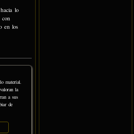
 hacia lo
a con
o en los
o material.
valoran la
rran a sus
biar de