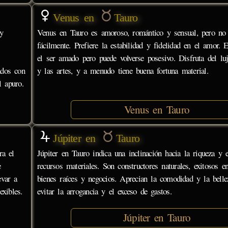
Venus en
Tauro
 y
Venus en Tauro es amoroso, romántico y sensual, pero no 
fácilmente. Prefiere la estabilidad y fidelidad en el amor.
el ser amado pero puede volverse posesivo. Disfruta del luj
ados con
y las artes, y a menudo tiene buena fortuna material.
l apuro.
Venus en Tauro
Júpiter en
Tauro
ra el
Júpiter en Tauro indica una inclinación hacia la riqueza y 
e
recursos materiales. Son constructores naturales, exitosos en
evar a
bienes raíces y negocios. Aprecian la comodidad y la belle
xibles.
evitar la arrogancia y el exceso de gastos.
Júpiter en Tauro