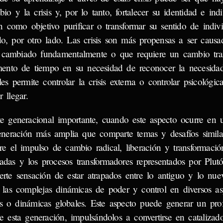
o y la crisis y, por lo tanto, fortalecer su identidad e indi
 como objetivo purificar o transformar su sentido de indivi
, por otro lado. Las crisis son más propensas a ser causa
a cambiado fundamentalmente o que requiere un cambio tra
mento de tiempo en su necesidad de reconocer la necesid
es permite controlar la crisis externa o controlar psicológic
 llegar.
 generacional importante, cuando este aspecto ocurre en 
eneración más amplia que comparte temas y desafíos similar
e el impulso de cambio radical, liberación y transformació
adas y los procesos transformadores representados por Plut
rte sensación de estar atrapados entre lo antiguo y lo nuev
n las complejas dinámicas de poder y control en diversos as
ales o dinámicas globales. Este aspecto puede generar un pr
e esta generación, impulsándolos a convertirse en catalizad