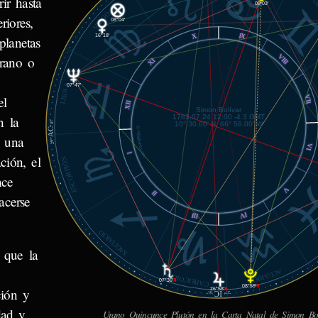
ir hasta
G
09°03'
VIRGO
riores,
08°04'
IX
X
16°18'
planetas
VIII
Urano o
XI
LIBRA
07°47'
el
VII
XII
Simon Bolívar
1783.07.24 12:00 -4.3 GMT
n la
01'
10° 30.00' N, 66° 56.00' W
AC
© MiSabueso.com
a una
29°
VI
I
ción, el
ESCORPIÓN
nce
V
II
acerse
IV
III
SAGITARIO
 que la
ACUARIO
CAPRICORNIO
07°36'
℞
08°59'
℞
ción y
26°58'
℞
IC
01'
27°
dad y
Urano Quincunce Plutón en la Carta Natal de Simon Bol