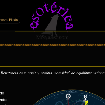
cunce Plutón
sistencia ante crisis y cambio, necesidad de equilibrar visione
MC
cto
27°
01'
CÁNCER
LEO
entre
01°31'
11°53'