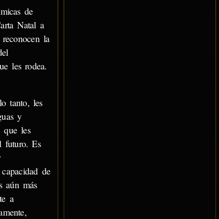
ámicas de
arta Natal a
 reconocen la
del
e les rodea.
o tanto, les
guas y
 que les
l futuro. Es
 capacidad de
es aún más
te a
amente,