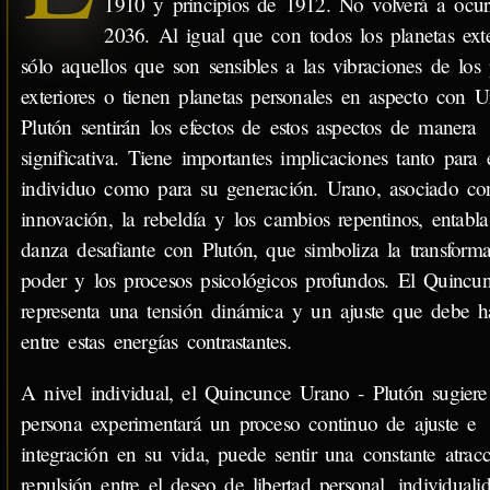
1910 y principios de 1912. No volverá a ocurr
2036. Al igual que con todos los planetas exte
sólo aquellos que son sensibles a las vibraciones de los 
exteriores o tienen planetas personales en aspecto con 
Plutón sentirán los efectos de estos aspectos de manera
significativa. Tiene importantes implicaciones tanto para 
individuo como para su generación. Urano, asociado co
innovación, la rebeldía y los cambios repentinos, entabl
danza desafiante con Plutón, que simboliza la transforma
poder y los procesos psicológicos profundos. El Quincu
representa una tensión dinámica y un ajuste que debe h
entre estas energías contrastantes.
A nivel individual, el Quincunce Urano - Plutón sugiere
persona experimentará un proceso continuo de ajuste e
integración en su vida, puede sentir una constante atrac
repulsión entre el deseo de libertad personal, individuali