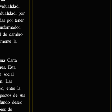
vidualidad.
dualidad, por
das por tener
nsformador.
ad de cambio
amente la
una Carta
es. Esta
n social
ón. Las
o, entre la
pectos de sus
ofundo deseo
ores de