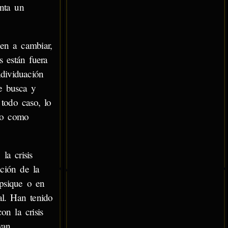
enta un
uen a cambiar,
s están fuera
ndividuación
e busca y
 todo caso, lo
rno como
a crisis
ación de la
 psique o en
al. Han tenido
on la crisis
yan