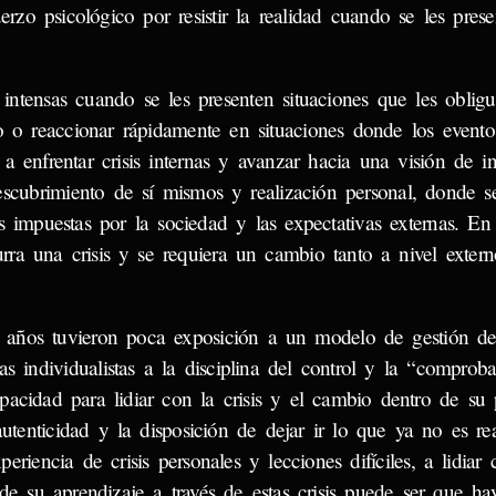
erzo psicológico por resistir la realidad cuando se les pres
ntensas cuando se les presenten situaciones que les oblig
 o reaccionar rápidamente en situaciones donde los evento
 enfrentar crisis internas y avanzar hacia una visión de i
escubrimiento de sí mismos y realización personal, donde s
es impuestas por la sociedad y las expectativas externas. En
ra una crisis y se requiera un cambio tanto a nivel exte
años tuvieron poca exposición a un modelo de gestión de l
s individualistas a la disciplina del control y la “comprob
apacidad para lidiar con la crisis y el cambio dentro de su
autenticidad y la disposición de dejar ir lo que ya no es re
riencia de crisis personales y lecciones difíciles, a lidiar c
de su aprendizaje a través de estas crisis puede ser que ha