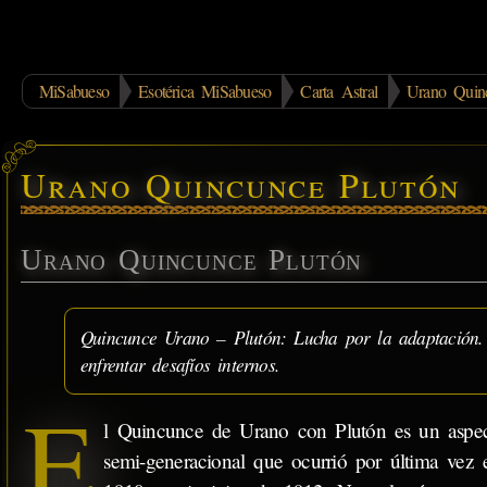
MiSabueso
Esotérica MiSabueso
Carta Astral
Urano Quin
Urano Quincunce Plutón
Urano Quincunce Plutón
Quincunce Urano – Plutón: Lucha por la adaptación. Re
enfrentar desafíos internos.
E
l Quincunce de Urano con Plutón es un aspe
semi-generacional que ocurrió por última vez 