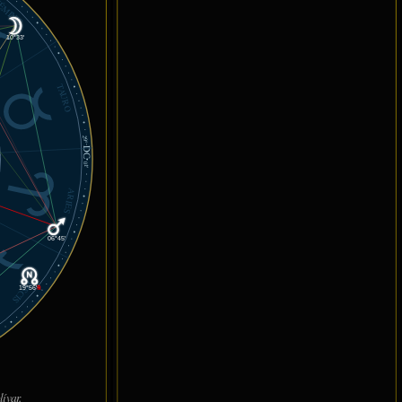
ÉMINIS
10°33'
TAURO
29°
DC
01'
ARIES
06°45'
PISCIS
19°56'
℞
ívar.