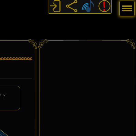
Menú
s y