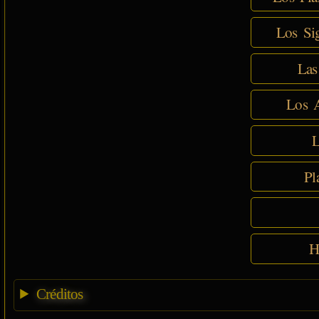
Los Sig
Las
Los A
L
Pl
H
Créditos