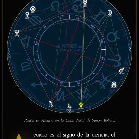
11°53'
GÉMINIS
09°03'
VIRGO
08°04'
10°33'
IX
X
16°18'
VIII
XI
TAURO
LIBRA
07°47'
VII
XII
Simon Bolívar
29°
1783.07.24 12:00 -4.3 GMT
DC
01'
10° 30.00' N, 66° 56.00' W
AC
© MiSabueso.com
01'
29°
VI
ARIES
I
ESCORPIÓN
V
06°45'
II
IV
III
PISCIS
19°56'
℞
SAGITARIO
ACUARIO
CAPRICORNIO
07°36'
℞
08°59'
℞
26°58'
℞
IC
01'
27°
Plutón en Acuario en la Carta Natal de Simon Bolívar.
cuario es el signo de la ciencia, el