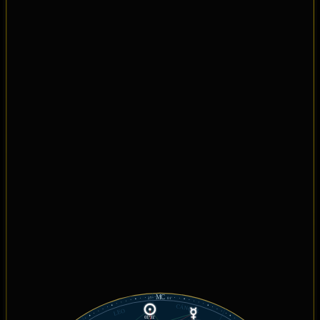
MC
27°
01'
CÁNCER
LEO
01°31'