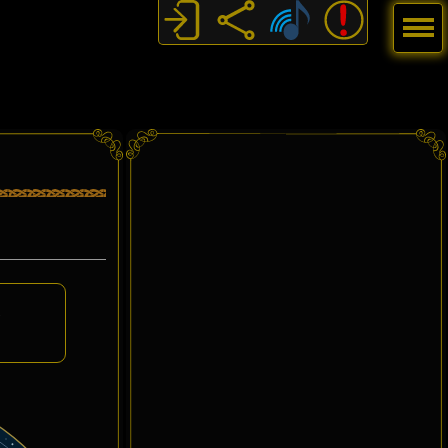
Menú
n