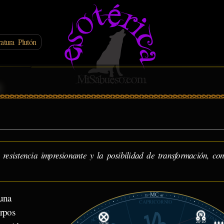
atura Plutón
n
resistencia impresionante y la posibilidad de transformación, co
MC
una
15°
48'
CAPRICORNIO
rpos
ACUARIO
SAGITARIO
20°10'
13°28'