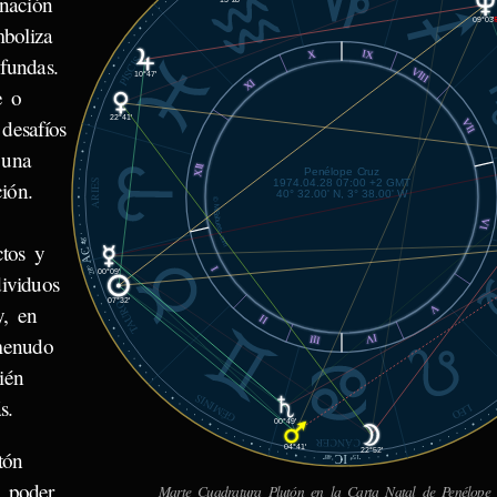
inación
09°03'
mboliza
IX
X
ofundas.
PISCIS
VIII
10°47'
XI
e o
22°41'
 desafíos
VII
 una
XII
Penélope Cruz
1974.04.28 07:00 +2 GMT
ión.
ARIES
40° 32.00' N, 3° 38.00' W
© MiSabueso.com
VI
48'
ctos y
AC
I
28°
00°09'
ividuos
07°32'
TAURO
y, en
V
II
 menudo
IV
III
ién
GÉMINIS
s.
LEO
00°49'
CÁNCER
04°41'
22°52'
tón
IC
48'
15°
y poder
Marte Cuadratura Plutón en la Carta Natal de Penélope 