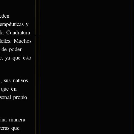
ueden
terapéuticas y
 la Cuadratura
íciles. Muchos
s de poder
e, ya que esto
, sus nativos
o que en
sonal propio
guna manera
reras que