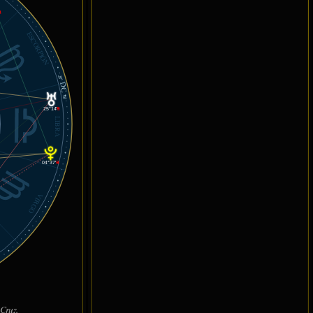
℞
ESCORPIÓN
28°
DC
48'
25°14'
℞
LIBRA
04°37'
℞
VIRGO
Cruz.