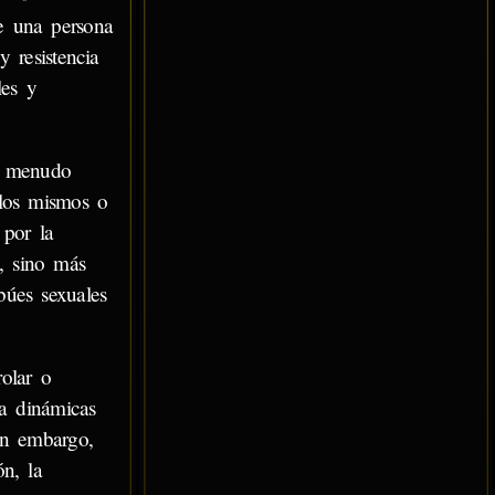
de una persona
 resistencia
les y
 a menudo
llos mismos o
 por la
l, sino más
búes sexuales
olar o
 a dinámicas
sin embargo,
n, la