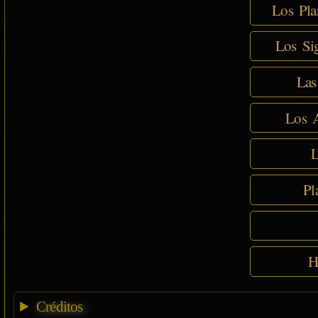
Los Pla
Los Sig
Las
Los A
L
Pl
H
Créditos