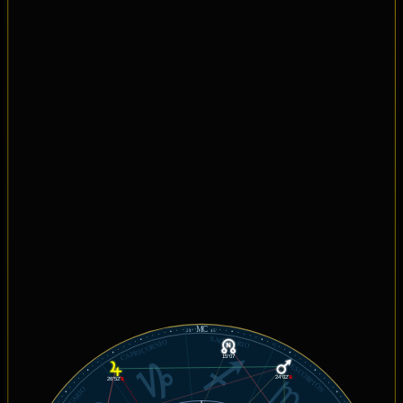
MC
24°
45'
SAGITARIO
CAPRICORNIO
15°07'
ESCORPIÓN
24°02'
℞
26°52'
℞
ACUARIO