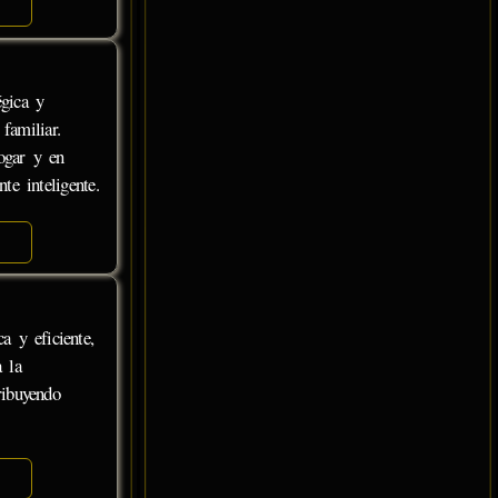
égica y
familiar.
ogar y en
e inteligente.
a y eficiente,
a la
ribuyendo