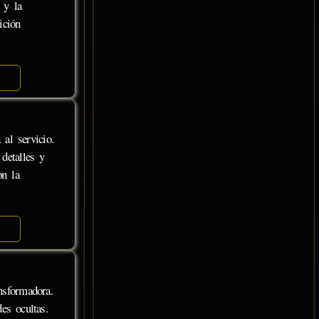
 y la
ición
 al servicio.
 detalles y
on la
nsformadora.
es ocultas.