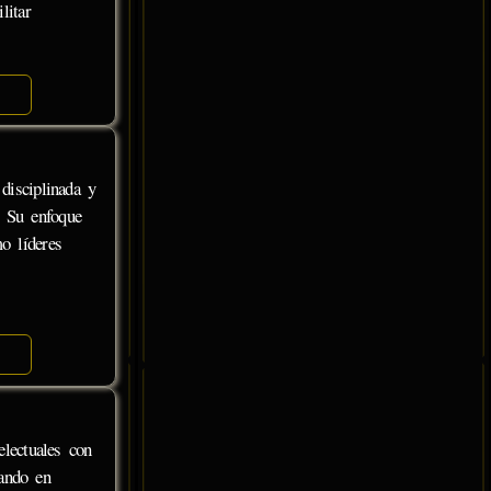
litar
disciplinada y
. Su enfoque
o líderes
electuales con
cando en