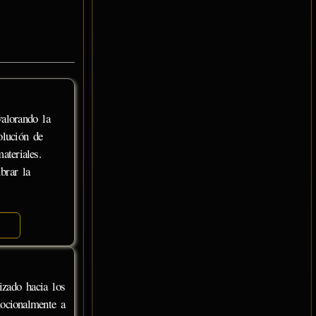
valorando la
olución de
ateriales.
ibrar la
zado hacia los
mocionalmente a