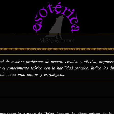
idad de resolver problemas de manera creativa y efectiva, ingenios
r el conocimiento teórico con la habilidad práctica. Indica las ár
oluciones innovadoras y estratégicas.
resenta la espada de Palas Atenea, la diosa griega de la s