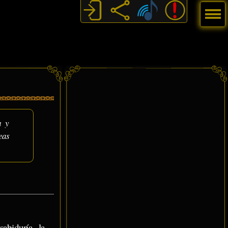
Menú
a y
eas
abiduría, la