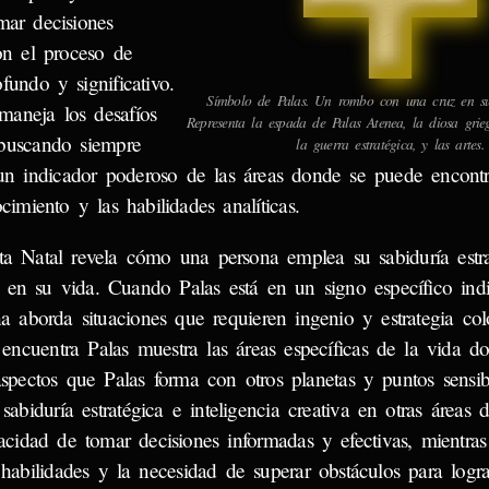
mar decisiones
on el proceso de
undo y significativo.
Símbolo de Palas. Un rombo con una cruz en su p
maneja los desafíos
Representa la espada de Palas Atenea, la diosa grieg
, buscando siempre
la guerra estratégica, y las artes.
 un indicador poderoso de las áreas donde se puede encontra
cimiento y las habilidades analíticas.
a Natal revela cómo una persona emplea su sabiduría estra
s en su vida. Cuando Palas está en un signo específico indi
na aborda situaciones que requieren ingenio y estrategia col
encuentra Palas muestra las áreas específicas de la vida d
s aspectos que Palas forma con otros planetas y puntos sensib
sabiduría estratégica e inteligencia creativa en otras áreas 
acidad de tomar decisiones informadas y efectivas, mientra
 habilidades y la necesidad de superar obstáculos para logra