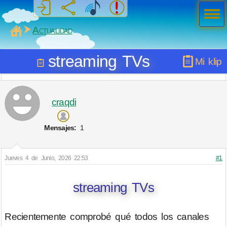
Men
ú
MiSabueso
Actualidad
streaming TVs
Mi klip
craqdi
Mensajes:
1
Jueves 4 de Junio, 2026 22:53
#1
streaming TVs
Recientemente comprobé qué todos los canales