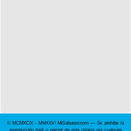
© MCMXCIX - MMXXVI MiSabueso.com — Se prohíbe la
reproducción total o parcial de esta página por cualquier