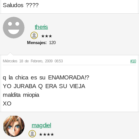
Saludos ????
theris
★★★
Mensajes:
120
Miércoles 18 de Febrero, 2009 06:53
#10
q la chica es su ENAMORADA!?
YO JURABA Q ERA SU VIEJA
maldita miopia
XO
magdiel
★★★★