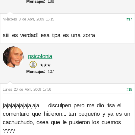
Mensajes:
188
Miércoles 8 de Abril, 2009 16:15
#17
siiii es verdad! esa tipa es una zorra
psicofonia
★★★
Mensajes:
107
Lunes 20 de Abril, 2009 17:56
#18
jajajajajajajajaja..... disculpen pero me dio risa el
comentario que hicieron... tan pequeño y ya es un
cachuchudo, osea que le pusieron los cuernos
????