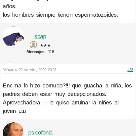
años.
los hombres siempre tienen espermatozoides.
scap
★★★
Mensajes:
116
Miércoles 22 de Abril, 2009 20:25
#23
Encima lo hizo cornudo?!!! que guacha la niña, los
padres deben estar muy decepcionados.
Aprovechadora -.- le quiso arruinar la niñes al
joven u.u
psicofonia