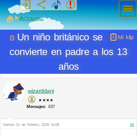
Men
ú
MiSabueso
Actualidad
Un niño británico se
Mi klip
convierte en padre a los 13
años
wizarddani
★★★★
Mensajes:
637
Viernes 13 de Febrero, 2009 16:08
#1