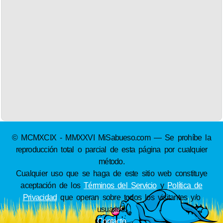
© MCMXCIX - MMXXVI MiSabueso.com — Se prohíbe la
reproducción total o parcial de esta página por cualquier
método.
Cualquier uso que se haga de este sitio web constituye
aceptación de los
Términos del Servicio
y
Política de
Privacidad
que operan sobre todos los visitantes y/o
usuarios.
Contacto