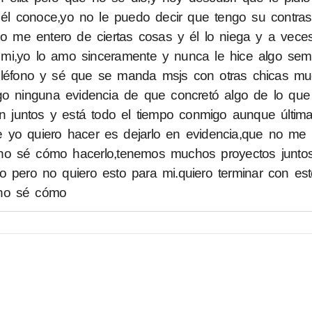
él conoce,yo no le puedo decir que tengo su contra
mo me entero de ciertas cosas y él lo niega y a vece
i,yo lo amo sinceramente y nunca le hice algo seme
eléfono y sé que se manda msjs con otras chicas m
go ninguna evidencia de que concretó algo de lo que
ron juntos y está todo el tiempo conmigo aunque últi
ue yo quiero hacer es dejarlo en evidencia,que no me
 no sé cómo hacerlo,tenemos muchos proyectos junt
o pero no quiero esto para mi.quiero terminar con es
 no sé cómo