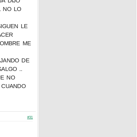
JA DIJO
L NO LO
SIGUEN LE
ACER
HOMBRE ME
AJANDO DE
ALGO ..
UE NO
Y CUANDO
#31