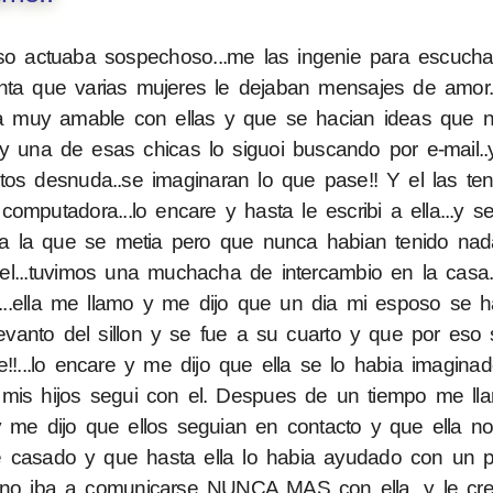
 actuaba sospechoso...me las ingenie para escucha
nta que varias mujeres le dejaban mensajes de amor..
era muy amable con ellas y que se hacian ideas que n
y una de esas chicas lo siguoi buscando por e-mail..
tos desnuda..se imaginaran lo que pase!! Y el las ten
omputadora...lo encare y hasta le escribi a ella...y 
lla la que se metia pero que nunca habian tenido nad
el...tuvimos una muchacha de intercambio en la casa.
se...ella me llamo y me dijo que un dia mi esposo se h
levanto del sillon y se fue a su cuarto y que por eso s
...lo encare y me dijo que ella se lo habia imaginado.
r mis hijos segui con el. Despues de un tiempo me l
 y me dijo que ellos seguian en contacto y que ella n
e casado y que hasta ella lo habia ayudado con un 
 no iba a comunicarse NUNCA MAS con ella...y le cre