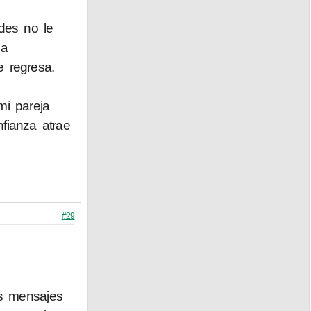
des no le
la
 regresa.
mi pareja
fianza atrae
#29
s mensajes