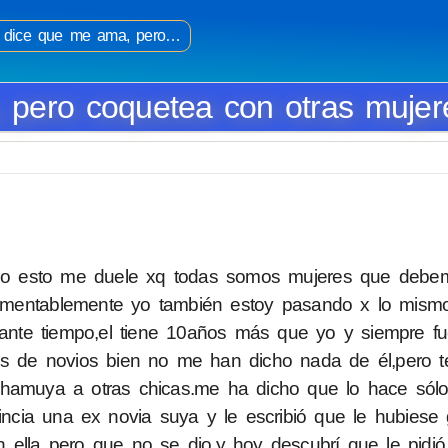
 dice que me ama, pero…
 pero coquetea con otras mujer
todo esto me duele xq todas somos mujeres que debe
 lamentablemente yo también estoy pasando x lo mism
ante tiempo,el tiene 10años más que yo y siempre f
s de novios bien no me han dicho nada de él,pero 
hamuya a otras chicas.me ha dicho que lo hace sólo
incia una ex novia suya y le escribió que le hubiese
 ella pero que no se dio,y hoy descubrí que le pidió