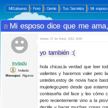
MiSabueso
Foro
Gente
Tus Secretos
Mi esposo
Mi esposo dice que me ama,
Viernes 27 de Enero, 2012 20:05
yo también :(
Invitado
hola chicas,la verdad que leer 
Invitado
valientes y hacernos valer pero
Mensajes:
Algunos
ustedes,estoy de novia hace bast
mujeriego,pero desde que estamo
contraseña del face y leo cómo c
pero recientemente vino a la prov
decirle y hacer muchas cosas con