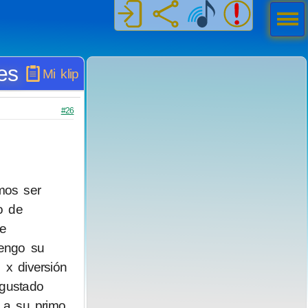
Men
ú
es
Mi klip
#26
mos ser
o de
ue
tengo su
 x diversión
 gustado
 a su primo