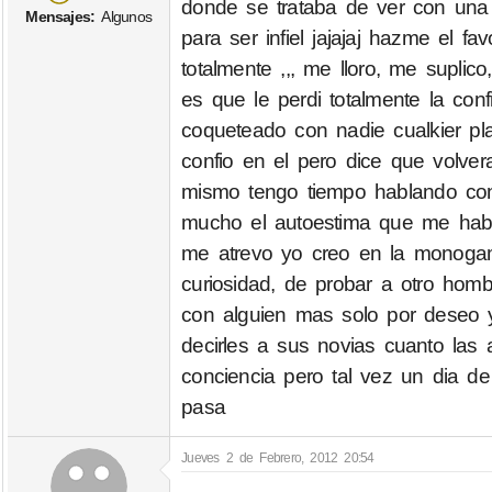
donde se trataba de ver con una
Mensajes:
Algunos
para ser infiel jajajaj hazme el 
totalmente ,,, me lloro, me supli
es que le perdi totalmente la co
coqueteado con nadie cualkier pl
confio en el pero dice que volvera
mismo tengo tiempo hablando con
mucho el autoestima que me hab
me atrevo yo creo en la monogami
curiosidad, de probar a otro homb
con alguien mas solo por deseo y 
decirles a sus novias cuanto las 
conciencia pero tal vez un dia de
pasa
Jueves 2 de Febrero, 2012 20:54