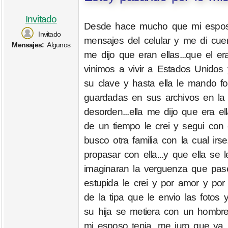
Invitado
Desde hace mucho que mi esposo
Invitado
mensajes del celular y me di cue
Mensajes:
Algunos
me dijo que eran ellas...que el 
vinimos a vivir a Estados Unidos 
su clave y hasta ella le mando fo
guardadas en sus archivos en la c
desorden...ella me dijo que era e
de un tiempo le crei y segui con 
busco otra familia con la cual ir
propasar con ella...y que ella se 
imaginaran la verguenza que pase!!
estupida le crei y por amor y po
de la tipa que le envio las fotos
su hija se metiera con un hombr
mi esposo tenia...me juro que ya