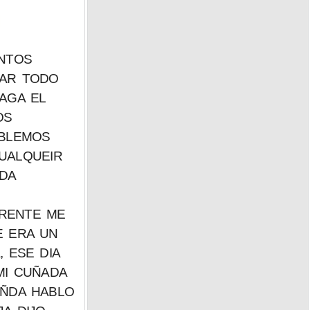
UNTOS
JAR TODO
AGA EL
OS
ABLEMOS
CUALQUEIR
DA
FRENTE ME
E ERA UN
 ESE DIA
MI CUÑADA
UÑDA HABLO