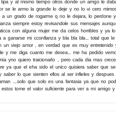
 tipa y al mismo tiempo otros donde un amgo le dab
favor se le armo la grande lo deje y no lo vi cero mim
co, a un grado de rogarme q no le dejara, lo perdone 
nfianza siempre estoy revisandole sus mensajes aunq
aticca con alguna mujer me da celos horribles y ya l
 a ganarse mi cconfianza y bla bla bla... total que le 
 un viejo amor , en verdad que es muy entretenido 
le y me diga cuanto me desea... me ha pedido vern
a yno quiero traicionarlo .. pero cada dia mas crece
re ya que el eha sido el unico quisiera saber que se 
saber lo que sienten ellos al ser infieles y despues 
aman ....solo que solo es una fantasia ya que no pod
 estos tome el valor suficiente para ver a mi amigo y