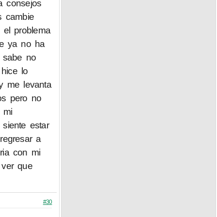
a consejos
os cambie
y el problema
ue ya no ha
o sabe no
hice lo
y me levanta
os pero no
 mi
siente estar
regresar a
ria con mi
 ver que
#30