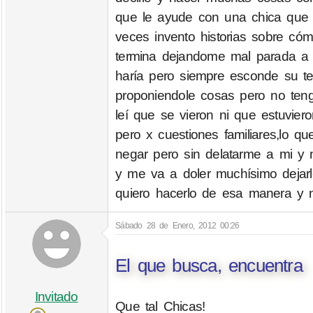
que le ayude con una chica que 
veces invento historias sobre có
termina dejandome mal parada a m
haría pero siempre esconde su t
proponiendole cosas pero no ten
leí que se vieron ni que estuvie
pero x cuestiones familiares,lo q
negar pero sin delatarme a mi y
y me va a doler muchísimo dejarl
quiero hacerlo de esa manera y
Sábado 28 de Enero, 2012 00:26
El que busca, encuentra
Invitado
Que tal Chicas!