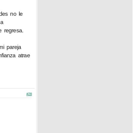
des no le
la
 regresa.
mi pareja
fianza atrae
#28