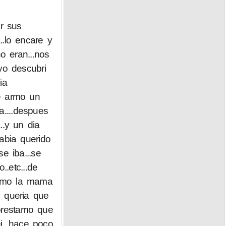
r sus
.lo encare y
o eran...nos
yo descubri
ia
se armo un
a....despues
..y un dia
abia querido
e iba...se
.etc...de
lamo la mama
o queria que
prestamo que
i...hace poco