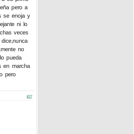
seña pero a
s se enoja y
jante ni lo
uchas veces
 dice,nunca
mamente no
 lo pueda
os en marcha
to pero
#27