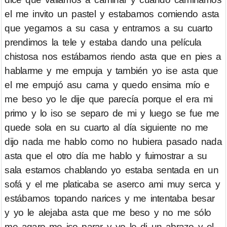
el me invito un pastel y estabamos comiendo asta
que yegamos a su casa y entramos a su cuarto
prendimos la tele y estaba dando una película
chistosa nos estábamos riendo asta que en pies a
hablarme y me empuja y también yo ise asta que
el me empujó asu cama y quedo ensima mío e
me beso yo le dije que parecía porque el era mi
primo y lo iso se separo de mi y luego se fue me
quede sola en su cuarto al día siguiente no me
dijo nada me hablo como no hubiera pasado nada
asta que el otro día me hablo y fuimostrar a su
sala estamos chablando yo estaba sentada en un
sofá y el me platicaba se aserco ami muy serca y
estábamos topando narices y me intentaba besar
y yo le alejaba asta que me beso y no me sólo
me agaro me iso parar y yo le di un abrazo y el