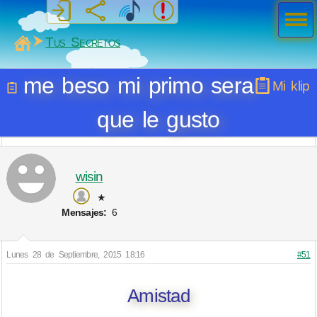
Men
ú
MiSabueso
Tus Secretos
me beso mi primo sera
Mi klip
que le gusto
wisin
★
Mensajes:
6
Lunes 28 de Septiembre, 2015 18:16
#51
Amistad