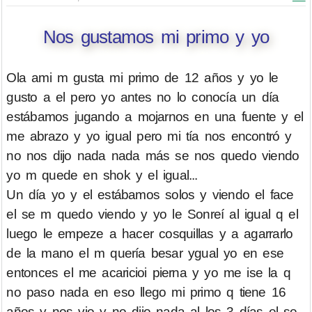
Nos gustamos mi primo y yo
Ola ami m gusta mi primo de 12 años y yo le
gusto a el pero yo antes no lo conocía un día
estábamos jugando a mojarnos en una fuente y el
me abrazo y yo igual pero mi tía nos encontró y
no nos dijo nada nada más se nos quedo viendo
yo m quede en shok y el igual...
Un día yo y el estábamos solos y viendo el face
el se m quedo viendo y yo le Sonreí al igual q el
luego le empeze a hacer cosquillas y a agarrarlo
de la mano el m quería besar ygual yo en ese
entonces el me acaricioi pierna y yo me ise la q
no paso nada en eso llego mi primo q tiene 16
años y nos vio y no dijo nada al los 3 días el se