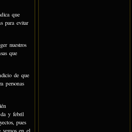
ndica que
s para evitar
ger nuestros
nsas que
ndicio de que
ra personas
ién
da y febril
ectos, pues
ue vemos en el