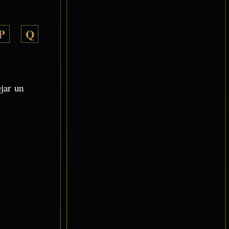
P
Q
ejar un