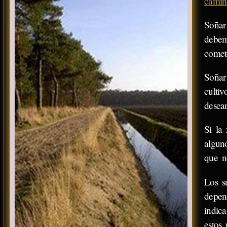
camin
Soñar
debem
comet
Soñar
culti
desea
Si la
algun
que n
Los s
depend
indic
estos