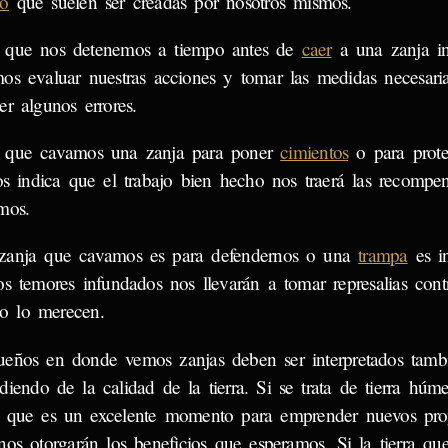
o
que suelen ser creadas por nosotros mismos.
 que nos detenemos a tiempo antes de
caer
a una zanja i
os evaluar nuestras acciones y tomar las medidas necesaria
er algunos errores.
 que cavamos una zanja para poner
cimientos
o para prote
vos indica que el trabajo bien hecho nos traerá las recompe
mos.
 zanja que cavamos es para defendernos o una
trampa
es i
os temores infundados nos llevarán a tomar represalias cont
o lo merecen.
ueños en donde vemos zanjas deben ser interpretados tamb
iendo de la calidad de la tierra. Si se trata de tierra húme
a que es un excelente momento para emprender nuevos proy
 nos otorgarán los beneficios que esperamos. Si la tierra q