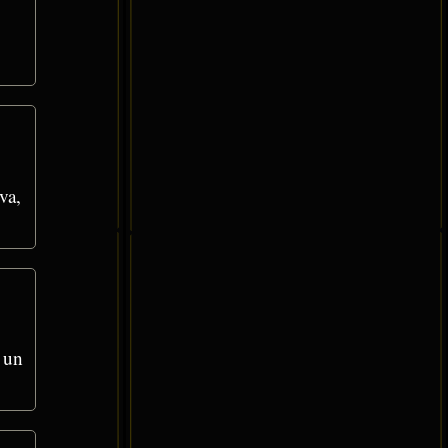
va,
 un