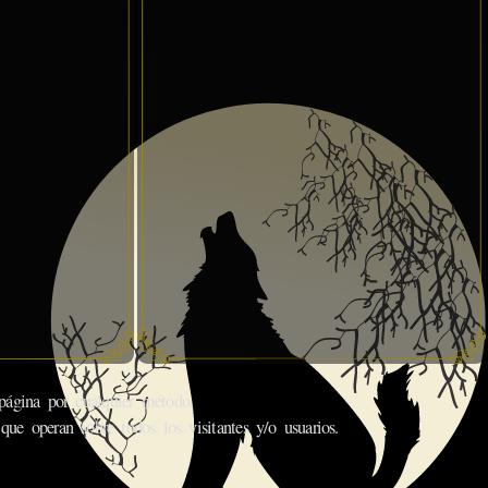
gina por cualquier método.
que operan sobre todos los visitantes y/o usuarios.