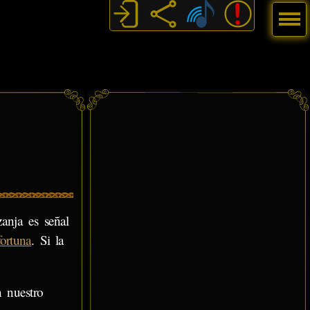
Menú
zanja es señal
fortuna
. Si la
 nuestro