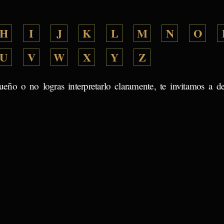
H
I
J
K
L
M
N
O
U
V
W
X
Y
Z
ueño o no logras interpretarlo claramente, te invitamos a d