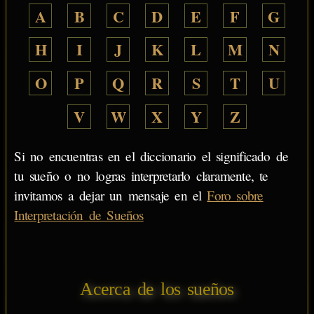
A
B
C
D
E
F
G
H
I
J
K
L
M
N
O
P
Q
R
S
T
U
V
W
X
Y
Z
Si no encuentras en el diccionario el significado de
tu sueño o no logras interpretarlo claramente, te
invitamos a dejar un mensaje en el
Foro sobre
Interpretación de Sueños
Acerca de los sueños