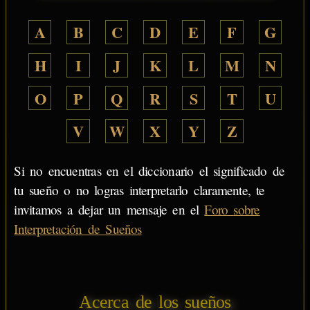
A
B
C
D
E
F
G
H
I
J
K
L
M
N
O
P
Q
R
S
T
U
V
W
X
Y
Z
Si no encuentras en el diccionario el significado de
tu sueño o no logras interpretarlo claramente, te
invitamos a dejar un mensaje en el
Foro sobre
Interpretación de Sueños
Acerca de los sueños