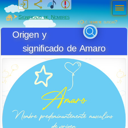
Men
ú
MiSabueso
Significado de Nombres
¿Qué nombre buscas?
Origen y
significado de Amaro