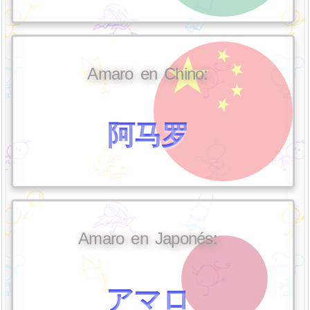
Amaro en Chino:
阿马罗
Amaro en Japonés:
アマロ