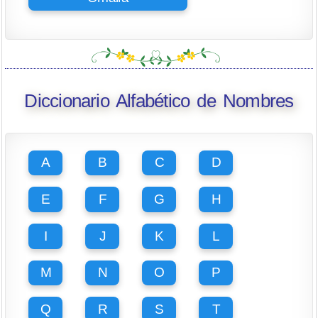
Diccionario Alfabético de Nombres
A
B
C
D
E
F
G
H
I
J
K
L
M
N
O
P
Q
R
S
T