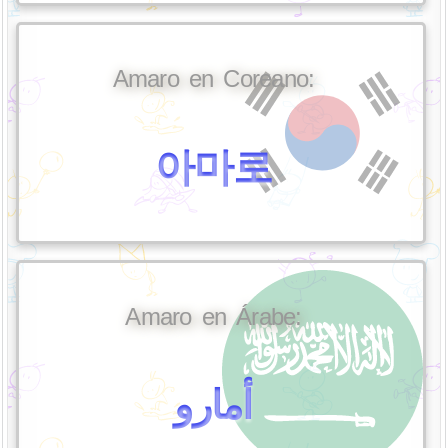
Amaro en Coreano:
아마로
Amaro en Árabe:
أمارو