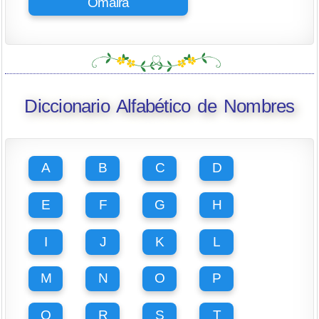
Omaira
Diccionario Alfabético de Nombres
A
B
C
D
E
F
G
H
I
J
K
L
M
N
O
P
Q
R
S
T