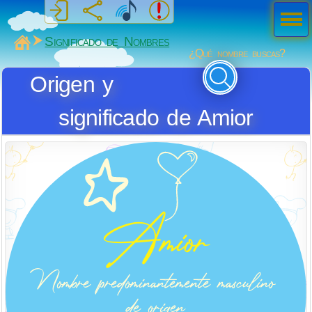
Men
ú
MiSabueso
Significado de Nombres
¿Qué nombre buscas?
Origen y
significado de Amior