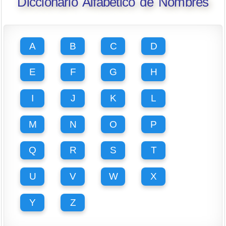
Diccionario Alfabético de Nombres
A
B
C
D
E
F
G
H
I
J
K
L
M
N
O
P
Q
R
S
T
U
V
W
X
Y
Z