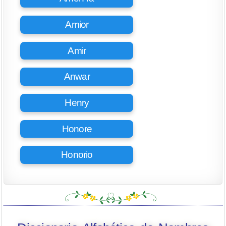
Amior
Amir
Anwar
Henry
Honore
Honorio