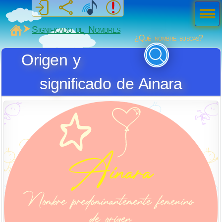
Men
ú
MiSabueso
Significado de Nombres
¿Qué nombre buscas?
Origen y
significado de Ainara