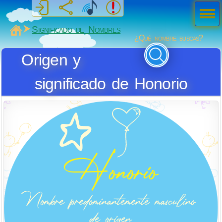
Men
ú
MiSabueso
Significado de Nombres
¿Qué nombre buscas?
Origen y
significado de Honorio