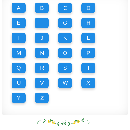
A
B
C
D
E
F
G
H
I
J
K
L
M
N
O
P
Q
R
S
T
U
V
W
X
Y
Z