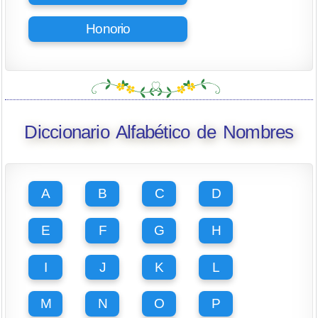
Honorio
Diccionario Alfabético de Nombres
A
B
C
D
E
F
G
H
I
J
K
L
M
N
O
P