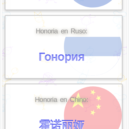
Honoria en Ruso:
Гонория
Honoria en Chino:
霍诺丽娅