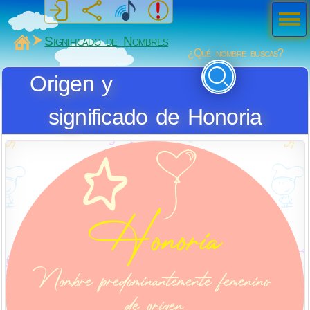
Men
ú
MiSabueso
Significado de Nombres
¿Qué nombre buscas?
Origen y
significado de Honoria