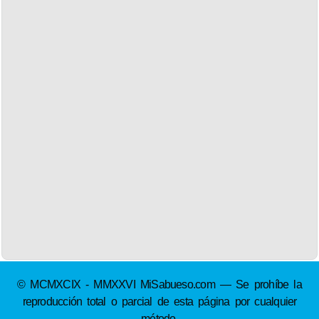
© MCMXCIX - MMXXVI MiSabueso.com — Se prohíbe la
reproducción total o parcial de esta página por cualquier
método.