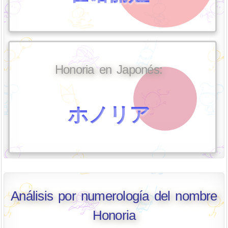
Honoria en Japonés:
ホノリア
Análisis por numerología del nombre
Honoria