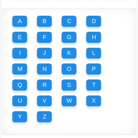
A
B
C
D
E
F
G
H
I
J
K
L
M
N
O
P
Q
R
S
T
U
V
W
X
Y
Z