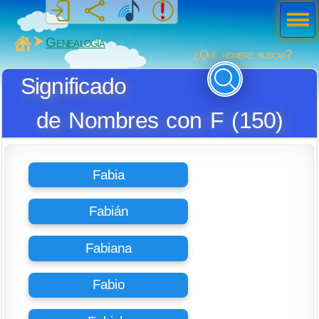
Men
ú
MiSabueso
Genealogía
¿Qué nombre buscas?
Significado
de Nombres con F (150)
Fabia
Fabián
Fabiana
Fabio