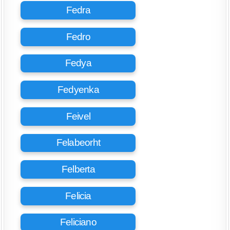
Fedra
Fedro
Fedya
Fedyenka
Feivel
Felabeorht
Felberta
Felicia
Feliciano