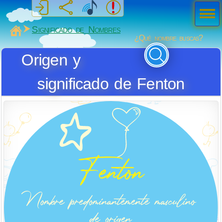
Men
ú
MiSabueso
Significado de Nombres
¿Qué nombre buscas?
Origen y
significado de Fenton