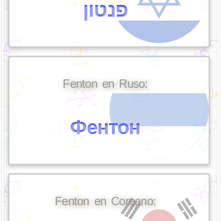
פנטון
Fenton en Ruso:
Фентон
Fenton en Coreano: