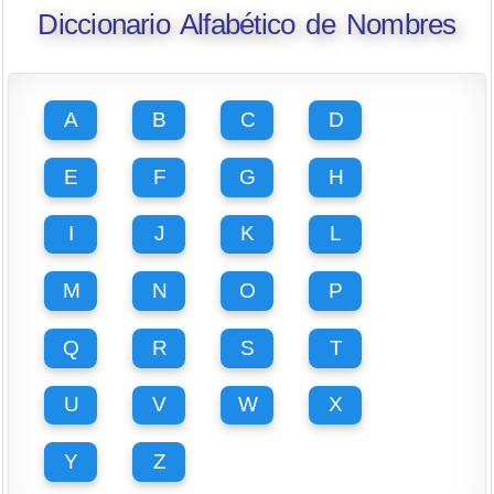
Diccionario Alfabético de Nombres
A
B
C
D
E
F
G
H
I
J
K
L
M
N
O
P
Q
R
S
T
U
V
W
X
Y
Z