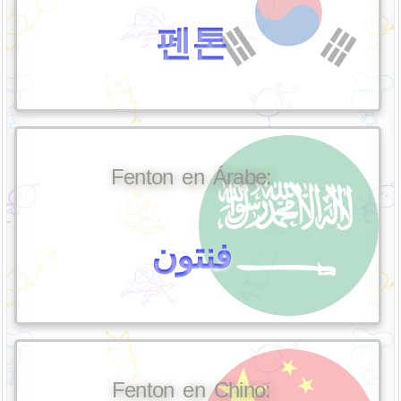
펜톤
Fenton en Árabe:
فنتون
Fenton en Chino: