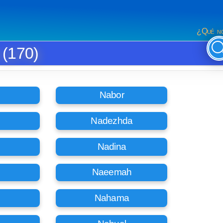
¿Qué no
 (170)
Nabor
Nadezhda
Nadina
Naeemah
Nahama