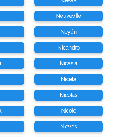
Nesya
Neuveville
Neyén
Nicandro
a
Nicasia
o
Niceta
Nicolás
a
Nicole
Nieves