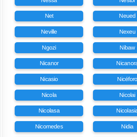
Nessa
Néstor
Net
Neued
Neville
Nexeu
Ngozi
Nibaw
Nicanor
Nicanor
Nicasio
Nicéfor
Nicola
Nicolai
Nicolasa
Nicolasi
Nicomedes
Nidia