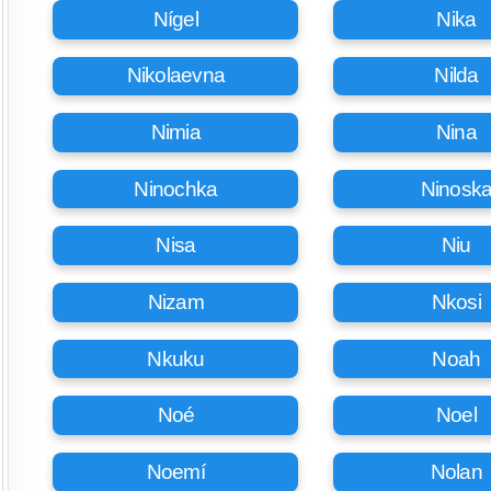
Nígel
Nika
Nikolaevna
Nilda
Nimia
Nina
Ninochka
Ninosk
Nisa
Niu
Nizam
Nkosi
Nkuku
Noah
Noé
Noel
Noemí
Nolan