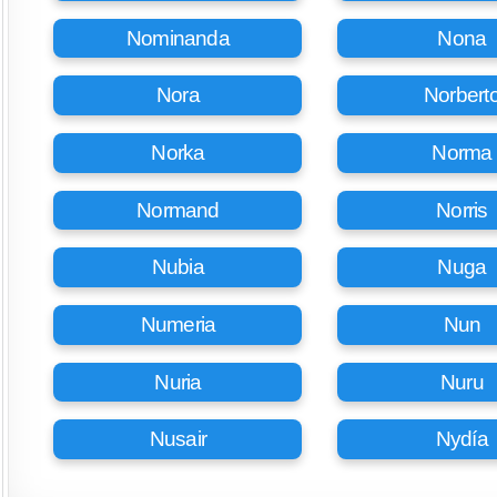
Nominanda
Nona
Nora
Norbert
Norka
Norma
Normand
Norris
Nubia
Nuga
Numeria
Nun
Nuria
Nuru
Nusair
Nydía