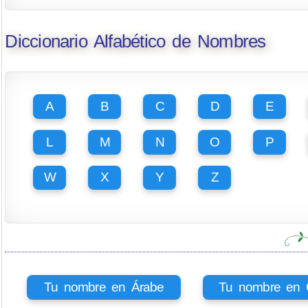
Diccionario Alfabético de Nombres
A
B
C
D
E
L
M
N
O
P
W
X
Y
Z
Tu nombre en Árabe
Tu nombre en Ci