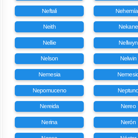
Neftali
Nehemía
Neith
Nekan
Nellie
Nellwyn
Nelson
Nelwin
Nemesia
Nemesi
Nepomuceno
Neptun
Nereida
Nereo
Nerina
Nerón