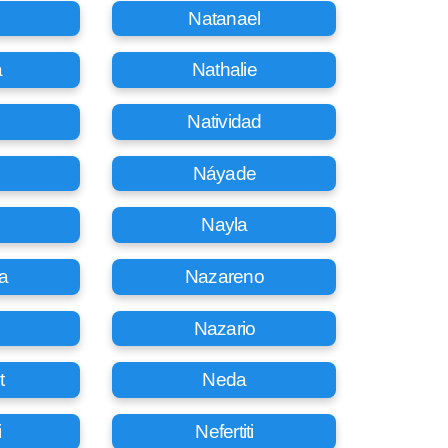
Natanael
a
Nathalie
Natividad
Náyade
Nayla
a
Nazareno
Nazario
t
Neda
i
Nefertiti