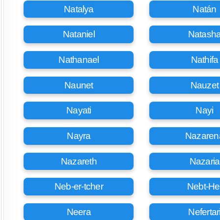
Natalya
Natán
Nataniel
Natash
Nathanael
Nathifa
Naunet
Nauzet
Nayati
Nayi
Nayra
Nazaren
Nazareth
Nazaria
Neb-er-tcher
Nebt-He
Neera
Nefertar