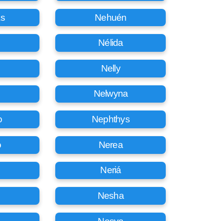
s
Nehuén
e
Nélida
Nelly
Nelwyna
o
Nephthys
o
Nerea
Neriá
Nesha