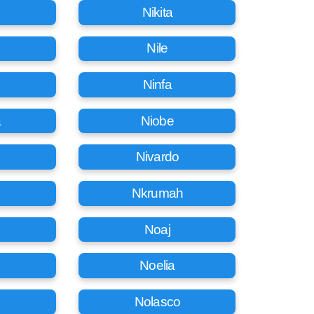
Nikita
Nile
Ninfa
a
Niobe
Nivardo
Nkrumah
Noaj
Noelia
Nolasco