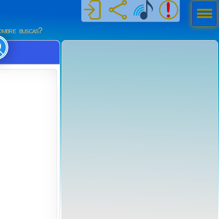
Men
ú
mbre buscas?