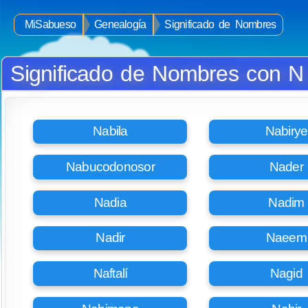
MiSabueso
Genealogía
Significado de Nombres
Significado de Nombres con N
Nabila
Nabirye
Nabucodonosor
Nader
Nadia
Nadim
Nadir
Naeem
Naftalí
Nagid