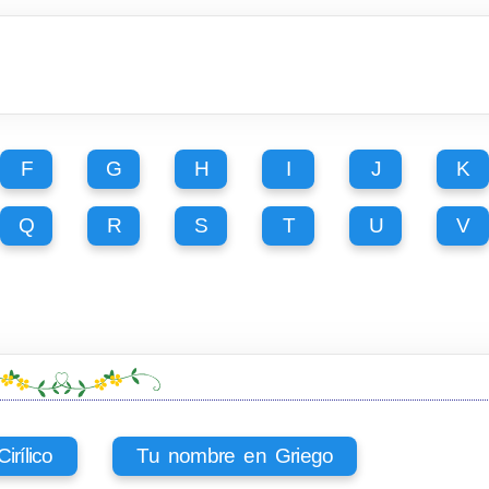
F
G
H
I
J
K
Q
R
S
T
U
V
rílico
Tu nombre en Griego