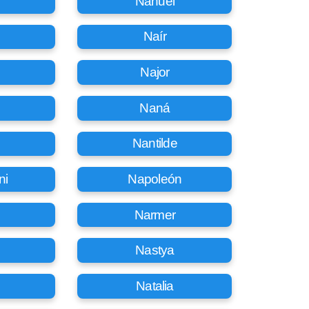
Nahuel
Naír
Najor
Naná
Nantilde
ni
Napoleón
Narmer
Nastya
Natalia