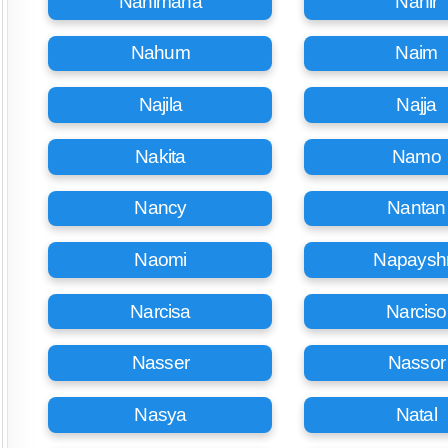
Nahimana
Nahir
Nahum
Naim
Najila
Najja
Nakita
Namo
Nancy
Nantan
Naomi
Napaysh
Narcisa
Narciso
Nasser
Nassor
Nasya
Natal