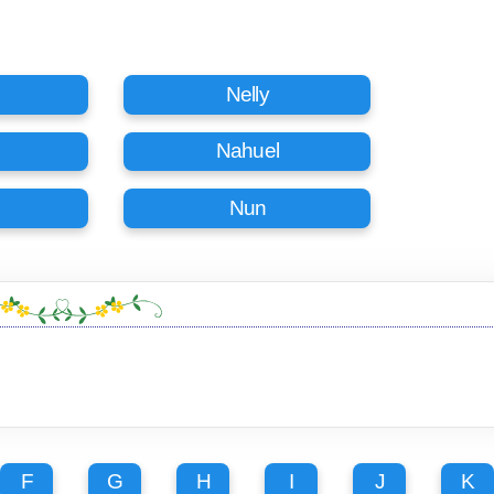
Nelly
Nahuel
Nun
F
G
H
I
J
K