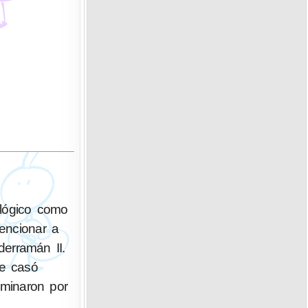
ológico como
mencionar a
derramán II.
se casó
rminaron por