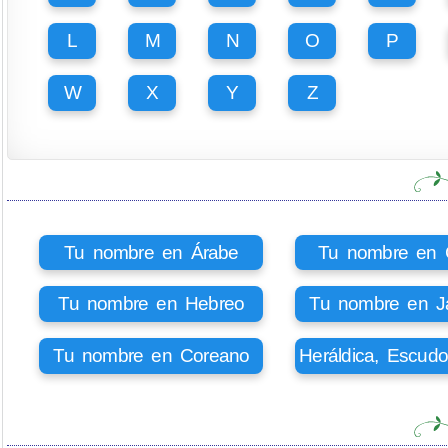
L
M
N
O
P
W
X
Y
Z
Tu nombre en Árabe
Tu nombre en Ci
Tu nombre en Hebreo
Tu nombre en J
Tu nombre en Coreano
Heráldica, Escud