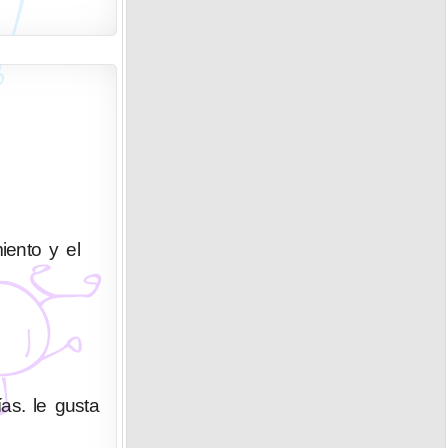
iento y el
as. le gusta