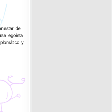
enestar de
rse egoísta
iplomático y