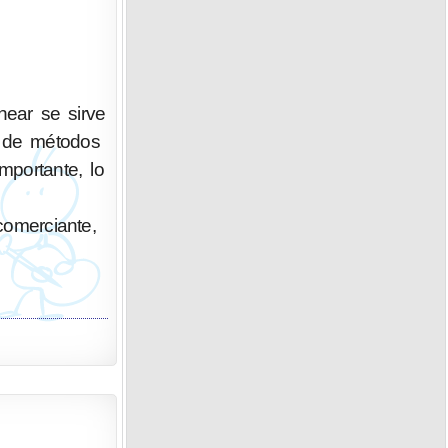
ear se sirve
n de métodos
portante, lo
 comerciante,