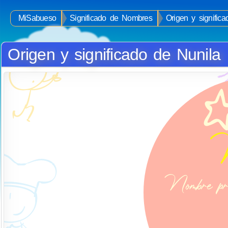
MiSabueso
Significado de Nombres
Origen y signific
Origen y significado de Nunila