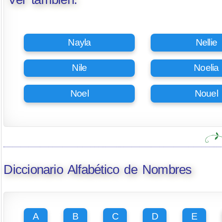
Nayla
Nellie
Nile
Noelia
Noel
Nouel
Diccionario Alfabético de Nombres
A
B
C
D
E