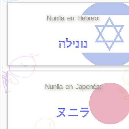
Nunila en Hebreo:
נונילה
Nunila en Japonés:
ヌニラ