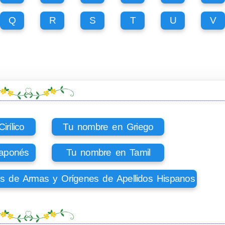
Q
R
S
T
U
V
rílico
Tu nombre en Griego
aponés
Tu nombre en Tamil
os de Armas y Orígenes de Apellidos Hispanos