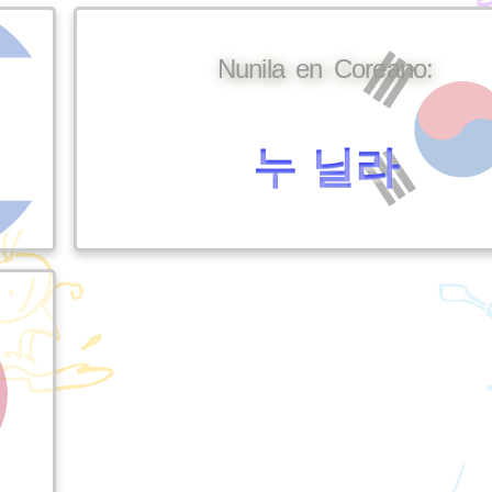
Nunila en Coreano:
누 닐라