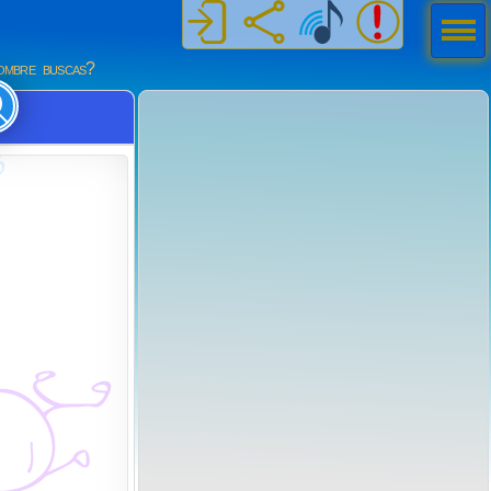
Men
ú
mbre buscas?