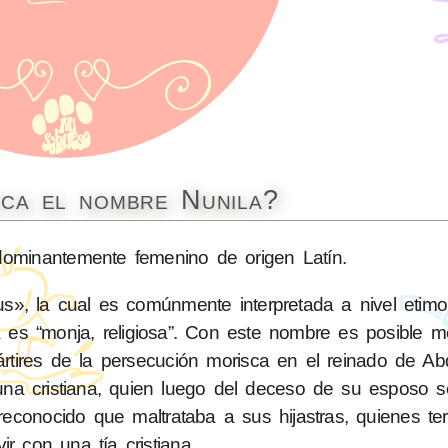
ica el nombre Nunila?
minantemente femenino de origen Latín.
us», la cual es comúnmente interpretada a nivel etim
ta es “monja, religiosa”. Con este nombre es posible 
rtires de la persecución morisca en el reinado de Ab
na cristiana, quien luego del deceso de su esposo 
conocido que maltrataba a sus hijastras, quienes te
vir con una tía cristiana.