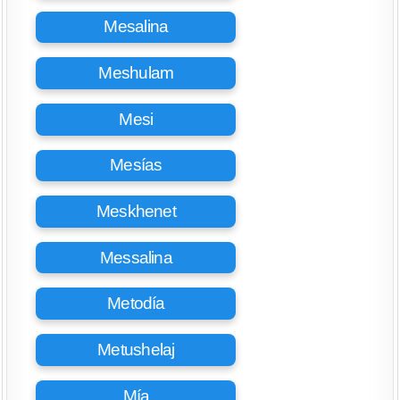
Mesalina
Meshulam
Mesi
Mesías
Meskhenet
Messalina
Metodía
Metushelaj
Mía