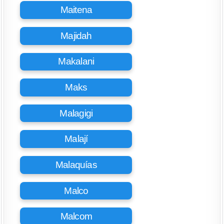
Maitena
Majidah
Makalani
Maks
Malagigi
Malají
Malaquías
Malco
Malcom