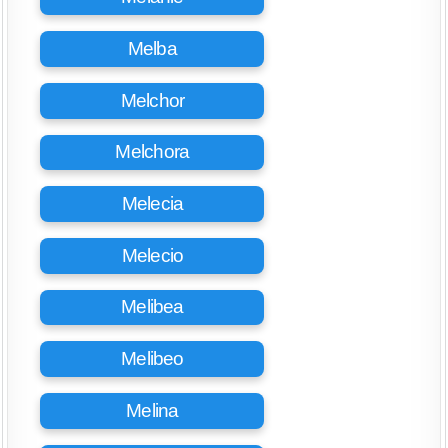
Melba
Melchor
Melchora
Melecia
Melecio
Melibea
Melibeo
Melina