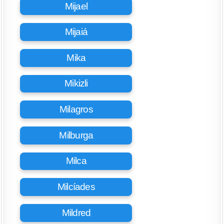
Mijael
Mijaiá
Mika
Mikizli
Milagros
Milburga
Milca
Milcíades
Mildred