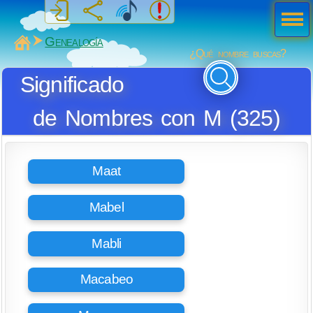
Men
ú
MiSabueso
Genealogía
¿Qué nombre buscas?
Significado
de Nombres con M (325)
Maat
Mabel
Mabli
Macabeo