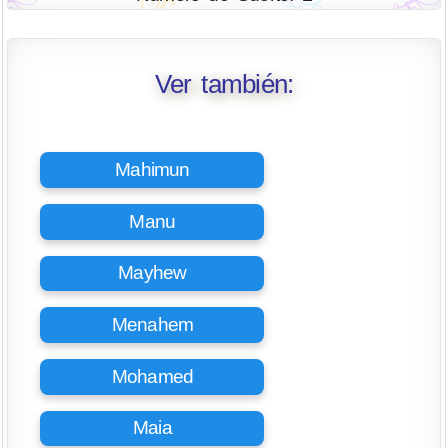
Ver también:
Mahimun
Manu
Mayhew
Menahem
Mohamed
Maia