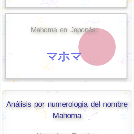
Mahoma en Japonés:
マホマ
Análisis por numerología del nombre
Mahoma