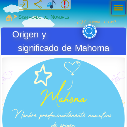
Men
ú
MiSabueso
Significado de Nombres
¿Qué nombre buscas?
Origen y
significado de Mahoma