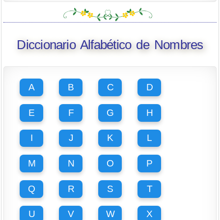
Diccionario Alfabético de Nombres
A
B
C
D
E
F
G
H
I
J
K
L
M
N
O
P
Q
R
S
T
U
V
W
X