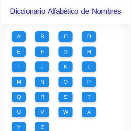
Diccionario Alfabético de Nombres
A
B
C
D
E
F
G
H
I
J
K
L
M
N
O
P
Q
R
S
T
U
V
W
X
Y
Z