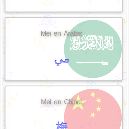
Mei en Árabe:
مي
Mei en Chino:
梅