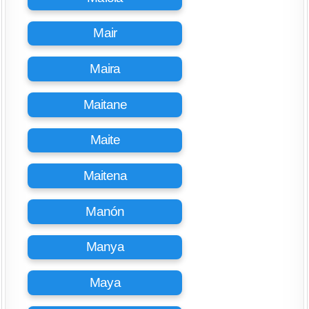
Mair
Maira
Maitane
Maite
Maitena
Manón
Manya
Maya