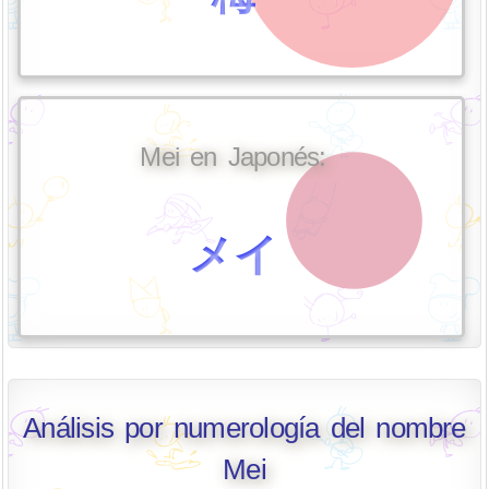
Mei en Japonés:
メイ
Análisis por numerología del nombre
Mei