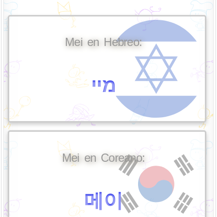
Mei en Hebreo:
מיי
Mei en Coreano:
메이