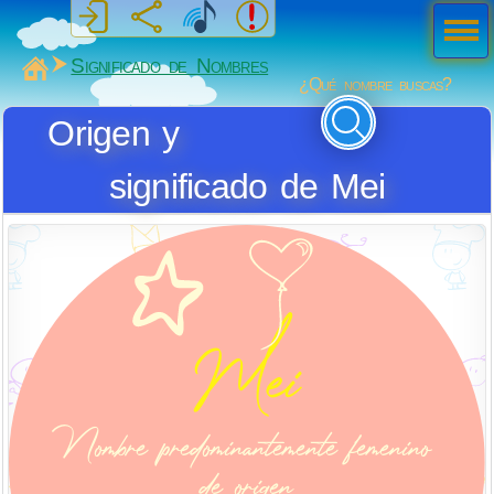
Men
ú
MiSabueso
Significado de Nombres
¿Qué nombre buscas?
Origen y
significado de Mei