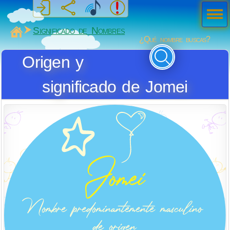
Men
ú
MiSabueso
Significado de Nombres
¿Qué nombre buscas?
Origen y
significado de Jomei