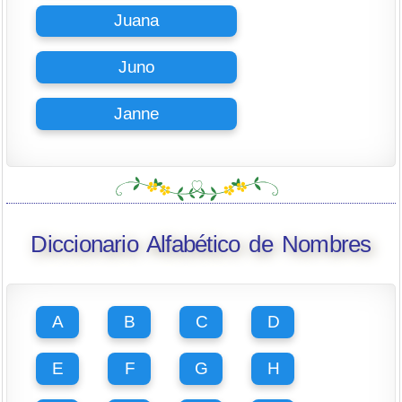
Juana
Juno
Janne
Diccionario Alfabético de Nombres
A
B
C
D
E
F
G
H