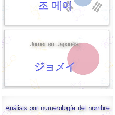
조 메이
Jomei en Japonés:
ジョメイ
Análisis por numerología del nombre