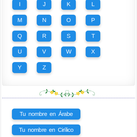
I
J
K
L
M
N
O
P
Q
R
S
T
U
V
W
X
Y
Z
Tu nombre en Árabe
Tu nombre en Cirílico