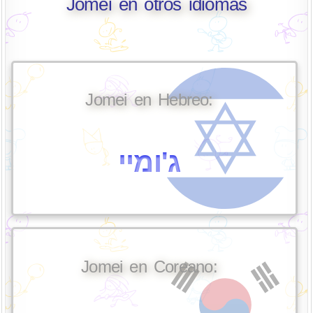
Jomei en otros idiomas
Jomei en Hebreo:
ג'ומיי
Jomei en Coreano: