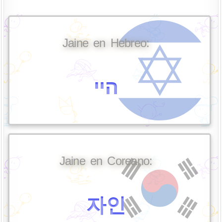
Jaine en Hebreo:
היי
Jaine en Coreano:
자인