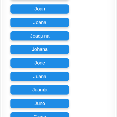
Joan
Joana
Joaquina
Johana
Jone
Juana
Juanita
Juno
Giano