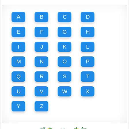
A
B
C
D
E
F
G
H
I
J
K
L
M
N
O
P
Q
R
S
T
U
V
W
X
Y
Z