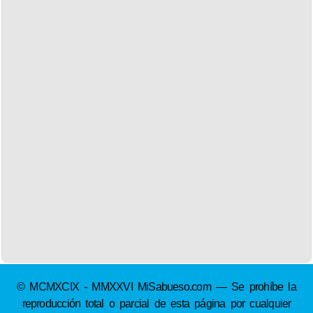
© MCMXCIX - MMXXVI MiSabueso.com — Se prohíbe la
reproducción total o parcial de esta página por cualquier