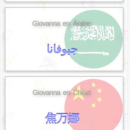
Giovanna en Árabe:
جيوفانا
Giovanna en Chino:
焦万娜