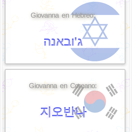
Giovanna en Hebreo:
ג'ובאנה
Giovanna en Coreano:
지오반나