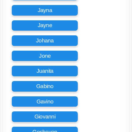
Jayna
Jayne
Johana
Jone
Juanita
Gabino
Gavino
Giovanni
Gosheven