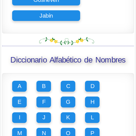
Jabín
Diccionario Alfabético de Nombres
A
B
C
D
E
F
G
H
I
J
K
L
M
N
O
P