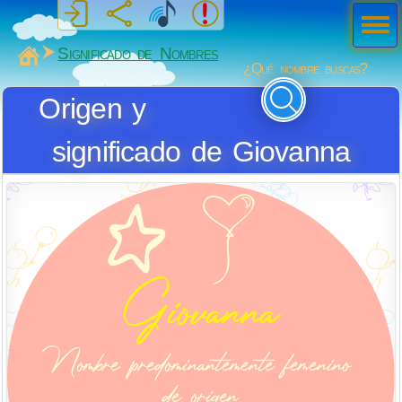
Men
ú
MiSabueso
Significado de Nombres
¿Qué nombre buscas?
Origen y
significado de Giovanna