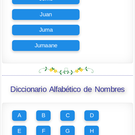
Juan
Juma
Jumaane
Diccionario Alfabético de Nombres
A
B
C
D
E
F
G
H