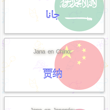
جانا
Jana en Chino:
贾纳