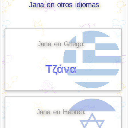
Jana en otros idiomas
Jana en Griego:
Τζάνα
Jana en Hebreo: