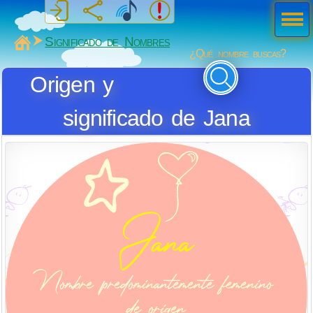
Men
ú
MiSabueso
Significado de Nombres
¿Qué nombre buscas?
Origen y
significado de Jana