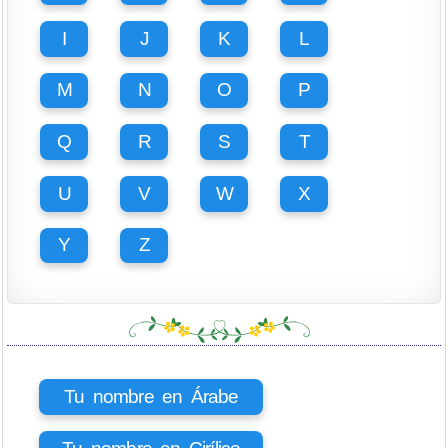
I
J
K
L
M
N
O
P
Q
R
S
T
U
V
W
X
Y
Z
Tu nombre en Árabe